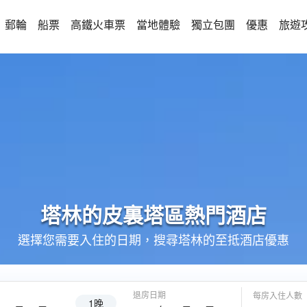
郵輪
船票
高鐵火車票
當地體驗
獨立包團
優惠
旅遊
塔林的
皮裏塔區
熱門酒店
選擇您需要入住的日期，搜尋塔林的至抵酒店優惠
退房日期
每房入住人數
1晚