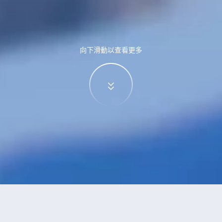
向下滑動以查看更多
特價酒店
>
中國酒店
>
唐山
古冶區
酒店