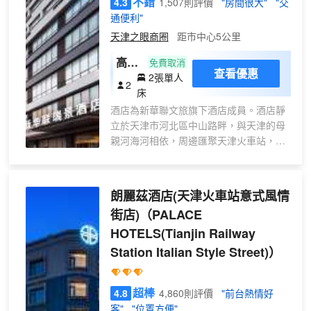
不錯
4.3
1,507則評價
"房間很大"
"交
屏
供出行便利，賓客還可步行至海河沿岸，
通便利"
+冰
欣賞河畔美景並感受天津城的煙火氣。酒
天津之眼商圈
距市中心5公里
店外觀以全石材古典造型設計，邀您充分
箱）
體驗天津的地域魅力！多間各式客房全房
高級
免費取消
型配備智能設施、智能馬桶、智能音箱、
查看優惠
2張單人
雙床
2
65英寸智能電視、膠囊咖啡機等，另設有
床
房
河景客房、會議室、全日餐廳、24小時健
酒店為新華聯文旅旗下酒店成員。酒店靜
身房及洗衣房，宴會廳可同時容納300位
立於天津市河北區中山路畔，與天津的母
賓客，滿足賓客的商務及休閒出遊中的各
親河海河相依，周邊匯聚天津火車站，意
項需求。酒店大堂“創逸空間”提供咖啡輕
式街，天津之眼，天津美術學院，大悲禪
食、中西式套餐、精選茗茶、特選精釀啤
院等標誌性地點，享有得天獨厚的地理位
酒、甄選法國紅酒，讓您享受每一刻的愜
置與便捷的交通網絡。酒店客房經精心規
意時光。
朗麗茲酒店(天津火車站意式風情
劃，多種房型各具特色，處處彰顯古典與
街店)
（PALACE
高雅格調。客房內部設施一應俱全，環境
HOTELS(Tianjin Railway
温馨怡人，致力於為您營造舒適的休憩天
地。此外，我們配備了多元化的服務設
Station Italian Style Street)）
施，包括風味獨特的自助餐廳，為您帶來
舌尖上的美妙旅程；功能齊全的會議室。
超棒
滿足您從商務會議室到休閒娛樂的需求，
4.8
4,860則評價
"前台熱情好
在這裏，無論是商務差旅還是休閒度假都
客"
"位置方便"