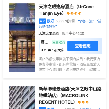
天津之眼逸扉酒店
（UrCove
Tianjin Eye）
很好
4.7
5,999則評價
"早餐一流"
"前
台熱情好客"
天津之眼商圈
距市中心4公里
靜享
免費取消
查看優惠
大床
2
1張大床
房
酒店為凱悅集團旗下酒店成員。我們酒店
（智
免費停車場，配有充電樁。酒店坐落於天
能馬
津市中心海河畔、海河東路與中山路輔路
桶
交匯處，緊鄰璀璨的天津之眼摩天輪，天
+智
津站，天津西站。從酒店步行10分鐘即可
能語
抵達積澱百年津門文化的歷史風貌區古文
新華聯瑞景酒店(天津之眼中山路
控
化街，天后宮、大悲院、望海樓教堂和意
+65
地鐵站店)
（MACROLINK
式風情區鍾書閣等知名景點近在咫尺，聞
寸電
REGENT HOTEL）
名中外的天津德雲社劇場距離酒店很近。
視投
極佳的地理位置，為賓客前往天津各地提