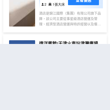
查看優惠
大床
生活配套：高速WiFi、智能電視、獨立空
2
1張大床
房
調，提升入住體驗； 貼心細節：24小時
酒店是錦江國際（集團）有限公司旗下品
（雅
熱水、品牌洗浴用品、迷你冰箱，讓旅途
牌，該公司主要從事星級酒店營運及管
蘭護
更舒心。 多元共享空間，解鎖旅居新方式
理、經濟型酒店營運與特許經營以及餐廳
24小時健身房：配備跑步機、橢圓機及
脊床
營運等業務。
力量訓練器械，助您保持高效運動節奏；
墊
1、酒店坐擁天津市最繁華的核心地段——
沉浸式影音區：4K超清投影、環繞音響
+羽
天津火車站（即天津東站），毗鄰津灣廣
系統，提供海量電影、音樂資源，更支持
遠洋賓館(天津火車站津灣廣場
絲棉
場、解放橋、世紀鐘。酒店臨近公交、地
多人K歌，打造聚會娛樂勝地； 自助式公
枕）
店)
（Tianjin Ocean Hotel）
鐵站，周邊美食、購物、景點、銀行等，
共廚房：電磁爐、微波爐、烤箱及齊全廚
應有盡有；前往觀光碼頭、意式風情街、
具免費使用，可採購本地海鮮、食材大展
金街均十分便捷。
廚藝，體驗“家的煙火氣”； 休閒書吧&咖
很好
4.5
1,263則評價
"位置方便"
"泊
酒店客房配置舒睡席夢思床墊、29寸及43
啡角：精選書籍與現磨咖啡相伴，享受靜
車方便"
寸等離子液晶高清電視、WIFI、及高品質
謐時光。 有温度的服務，打造“WONDER
天津站/古文化街/意大利風情區
距市中心
衞浴設施。優越的地理位置，讓您立於窗
LIFE” 我們深諳都市人的需求，提供： 24
2公里
前，便可將津灣海河及解放橋、世紀鐘夜
小時前台服務 | 行李寄存 | 旅遊攻略諮詢
景盡收眼底。酒店舒適的客房、優惠的價
商務打印 | 每日保潔 | 定製化需求響應 周
迷你
免費取消
格、快樂的服務、高檔的硬件設施，是您
查看優惠
邊玩轉指南 美食推薦：步行至津灣廣
1張單人
單人
1
來津中轉、休閒旅遊，商旅公幹，探親訪
場，品嚐狗不理包子、耳朵眼炸糕等天津
床
小床
友的超值選擇。
老字號，或在意風區體驗正宗西餐； 夜
天津遠洋賓館座落於風景秀麗的海河沿
間