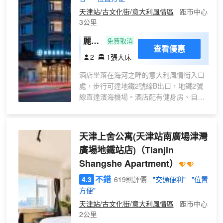
能找到屬於自己的樂趣與便利。酒店誠摯
天津站/古文化街/意大利風情區
距市中心
地邀請您前來體驗，感受這份來自天津的
3公里
母親河海河的雅緻與愜意。
麗茲
免費取消
查看優惠
大床
2
1張大床
房
酒店坐落在海河之畔的意大利風情街入口
（65
處，步行可達地鐵2號線B出口，地鐵2號
寸可
線直達濱海機場。酒店配有健身房、自助
投屏
洗衣房、自助早餐廳；房間可賞海河沿岸
+小
風景，意風景觀；周邊交通便利，周邊景
冰箱
點聚集，海河遊船（意風區碼頭）、曹禺
天津上舍公寓(天津站南廣場津灣
+加
故居、鍾書閣、比亞迪-迪空間、世紀鐘、
熱毛
廣場地鐵站店)
（Tianjin
津灣廣場、解放橋、天津之眼、五大道
巾杆
Shangshe Apartment）
等；商業氛圍濃郁，濱江道步行街、金
+智
街、恒隆廣場等，集購物、休閒、餐飲一
不錯
4.3
619則評價
"交通便利"
"位置
能窗
站式體驗；如歸津門，屬地生活，開啟美
方便"
簾）
好，品質生活。
天津站/古文化街/意大利風情區
距市中心
2公里