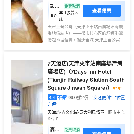
設計
免費取消
查看優惠
1張雙人
師榻
2
床
榻米
天津上舍公寓（天津火車站南廣場津灣廣
&大
場地鐵站店）——都市核心區的舒適港灣
床房
優越地理位置，暢達全城 天津上舍公寓位
（洗
於天津市河北區光復道街東站前廣場龍門
衣機
大廈E區4-5層，坐擁天津站核心商圈，與
+冰
海河僅咫尺之遙。步行5分鐘即可抵達天津
7天酒店(天津火車站南廣場津灣
箱
站、津灣廣場、解放橋及世紀鐘廣場，10
+拍
廣場店)
（7Days Inn Hotel
分鐘可達意大利風情區，輕鬆感受天津的
照小
(Tianjin Railway Station South
歷史韻味與現代繁華。周邊地鐵2、3、9
院
號線交匯，快速通達濱江道商業街、五大
Square Jinwan Square)）
+影
道、古文化街等熱門景點，無論商務出行
不錯
4.4
998則評價
"交通便利"
"位置
院
或休閒遊玩，均能享受便利。 精緻住宿體
方便"
驗，如家般温馨 公寓以現代簡約風格打造
區）
舒適客房，房型涵蓋豪華大床房、商務雙
天津站/古文化街/意大利風情區
距市中心
2公里
床房及家庭套房，滿足不同出行需求。每
間客房均配備： 高品質床品：零壓床
高級
免費取消
墊、親膚棉織品，保障深度睡眠； 智能