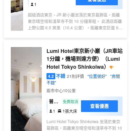
機
1
收費電視頻道，可滿足您的娛樂需求。配
房
備淋浴/盆浴組合的私人浴室提供免費洗浴
超級酒店東京・JR 新小巖坐落於東京葛飾區，距離
型
用品和吹風機。
東京晴空塔和淺草寺不到 10 分鐘車程。 此酒店距離
上野公園 6.5 英里（10.4 公里），距離東京巨蛋 6.9
英里（11.1 公里）。 您可到露台欣賞美景，還可利
用免費 WiFi和自動售貨機等服務和設施。 每日
06:30 至 08:30 提供免費的自助早餐。 特色服務/設
Lumi Hotel東京新小巖（JR車站
施包括洗衣設施、電梯和公用微波爐。 酒店有 110
1分鐘，機場到達方便）
（Lumi
間客房，提供平板電視。提供免費無線網絡，方便您
Hotel Tokyo Shinkoiwa）
與朋友保持聯繫；衞星頻道可滿足您的娛樂需求。配
備淋浴/盆浴組合的私人浴室提供免費洗浴用品和坐
不錯
4.2
21則評價
"位置很好"
"房間
浴桶。便利設施包括書桌和電熱水壺；而且按要求提
不錯"
供提供客房服務。
距市中心10公里
普通
免費取消
查看優惠
大床
1
1張大床
房
Lumi Hotel Tokyo Shinkoiwa 坐落於東京
葛飾區，距離東京晴空塔和淺草寺不到 10