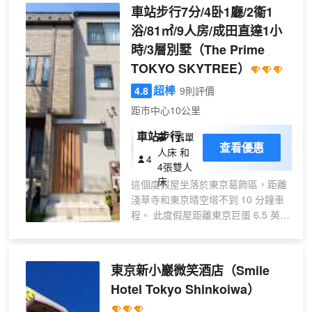
便利服務和設施。 在東京綾瀨站前微笑酒
車站步行7分/4卧1廳/2衞1
店，您可以去餐廳享用美餐。每天 07:00
浴/81㎡/9人房/成田直達1小
至 09:30 提供收費的自助式早餐。 特色服
時/3層別墅
（The Prime
務/設施包括免費高速有線上網、乾洗/洗衣
服務和24 小時前台服務。 有 168 間空調
TOKYO SKYTREE）
客房提供冰箱和液晶電視；您定能在旅途
超棒
4.8
9則評價
中找到家的舒適。提供免費有線和無線上
網，方便您與朋友保持聯繫；另提供數碼
距市中心10公里
頻道，可滿足您的娛樂需求。浴室提供淋
車站步行7
1張單
浴/盆浴組合、免費洗浴用品和坐浴桶。便
查看優惠
分/4卧1廳/2
人床 和
利設施包括電話，以及保險箱和書桌。
4
4張雙人
衞1浴/81
床
這個度假屋坐落於東京葛飾區，距離
㎡/9人房/成
淺草寺和東京晴空塔不到 10 分鐘車
田直達1小
程。 此度假屋距離東京巨蛋 6.5 英里
時/
（10.5 公里），距離皇居 6.9 英里
（11.1 公里）。 您的度假屋提供平
板電視。提供免費無線網絡，方便您
東京新小巖微笑酒店
（Smile
與朋友保持聯繫，此外還配有數碼頻
Hotel Tokyo Shinkoiwa）
道，可滿足您的娛樂需求。便利服務
設施包括電熱水壺和熨斗/熨衣板。