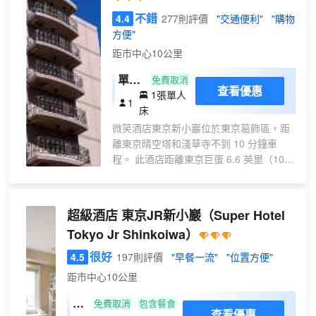
不錯
4.4
277則評價
"交通便利"
"購物
方便"
距市中心10公里
單人
免費取消
查看優惠
1張單人
房
1
床
禁煙
微笑酒店東京新小巖位於東京葛飾區，距
離東京晴空塔和淺草寺不到 10 分鐘車
程。 此酒店距離東京巨蛋 6.6 英里（10.6
公里），距離皇居 7.3 英里（11.7 公
里）。 您可利用免費 WiFi和自動售貨機等
便利服務和設施。 在微笑酒店東京新小
超級酒店 東京JR新小巖
（Super Hotel
巖，您可以去餐廳享用美餐。每天 06:00
Tokyo Jr Shinkoiwa）
至 10:00 提供收費的自助式早餐。 特色服
務/設施包括24 小時前台服務、行李寄存
很好
4.5
197則評價
"早餐一流"
"位置方便"
和洗衣設施。酒店提供停車設施（車位有
距市中心10公里
限）。 有 232 間客房提供冰箱；您定能在
旅途中找到家的舒適。提供免費有線和無
隨
免費取消
包含餐食
查看優惠
線上網，方便您與朋友保持聯繫；另提供