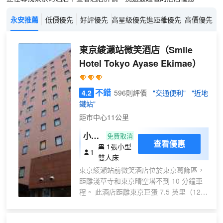
永安推薦
低價優先
好評優先
高星級優先
進距離優先
高價優先
東京綾瀨站微笑酒店
（Smile
Hotel Tokyo Ayase Ekimae）
不錯
4.2
596則評價
"交通便利"
"近地
鐵站"
距市中心11公里
小型
免費取消
查看優惠
1張小型
雙人
1
雙人床
床房
東京綾瀨站前微笑酒店位於東京葛飾區，
禁煙
距離淺草寺和東京晴空塔不到 10 分鐘車
程。 此酒店距離東京巨蛋 7.5 英里（12
公里），距離皇居 8.1 英里（13.1 公
里）。 您可利用免費 WiFi和自動售貨機等