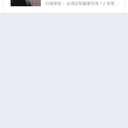
分鐘車程。 此酒店距離東京灣 7.2 英里
（11.6 公里），距離東京迪士尼度假區®
7.8 英里（12.6 公里）。 酒店的 32 間客
房定能讓您在旅途中找到家的舒適。提供
東京賽普拉斯酒店
免費無線網絡，方便您與朋友保持聯繫。
（Cypressinn Tokyo）
配備浴缸或淋浴的私人浴室提供吹風機和
浴袍。
很好
4.7
44則評價
"位置很
好"
"乾淨衞生"
距市中心10公里
基本小型雙
查看優惠
1張單
人床房，
1
人床
無煙
東京賽普拉斯旅館位於東京葛飾區，
距離東京晴空塔和兩國國技館不到 10
分鐘車程。 此酒店距離淺草寺 4.7 英
里（7.5 公里），距離秋葉原電器街
5.2 英里（8.4 公里）。 特色服務/設
施包括行李寄存、洗衣設施和電梯。