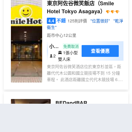
東京阿佐谷微笑飯店
（Smile
Hotel Tokyo Asagaya）
不錯
4.4
125則評價
"位置很好"
"乾淨
衞生"
距市中心12公里
小型
免費取消
查看優惠
1張小型
雙人
2
雙人床
床房
東京阿佐谷微笑酒店位於東京杉並區，距
禁煙
離代代木公園和國立競技場不到 15 分鐘
車程。 此酒店距離國立代代木競技場 6.3
英里（10.2 公里），距離東京巨蛋 8 英里
（12.9 公里）。 您可利用免費 WiFi和自
動售貨機等便利服務和設施。 特色服務/設
BEDandBAR
施包括24 小時前台服務、行李寄存和洗衣
MIDUKI
（BEDandBAR
設施。 有 112 間空調客房提供冰箱；您定
MIDUKI）
能在旅途中找到家的舒適。提供免費有線
和無線上網，方便您與朋友保持聯繫；另
不錯
4.0
提供衞星頻道，可滿足您的娛樂需求。配