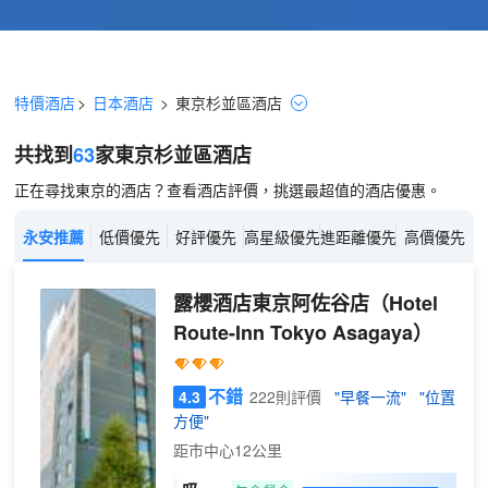
特價酒店
>
日本酒店
>
東京
杉並區
酒店
共找到
63
家東京
杉並區
酒店
正在尋找東京的酒店？查看酒店評價，挑選最超值的酒店優惠。
永安推薦
低價優先
好評優先
高星級優先
進距離優先
高價優先
露櫻酒店東京阿佐谷店
（Hotel
Route-Inn Tokyo Asagaya）
不錯
4.3
222則評價
"早餐一流"
"位置
方便"
距市中心12公里