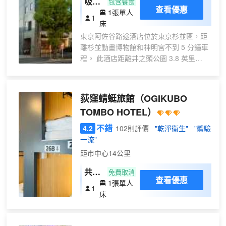
吸煙
包含餐食
查看優惠
1張單人
單人
1
床
房
東京阿佐谷路途酒店位於東京杉並區，距
離杉並動畫博物館和神明宮不到 5 分鐘車
程。 此酒店距離井之頭公園 3.8 英里
（6.2 公里），距離東京都政府大樓 4.3
英里（7 公里）。 您可利用免費 WiFi和自
動售貨機等便利服務和設施。 在東京阿佐
荻窪蜻蜓旅館
（OGIKUBO
谷路途酒店，您可以去餐廳享用美餐。每
TOMBO HOTEL）
日 07:00 至 09:00 提供免費的自助早餐。
特色服務/設施包括大堂免費報紙、乾洗/洗
不錯
4.2
102則評價
"乾淨衞生"
"體驗
衣服務和24 小時前台服務。酒店提供收費
一流"
自助停車。 有 224 間空調客房提供冰箱和
距市中心14公里
液晶電視；您定能在旅途中找到家的舒
適。提供免費有線和無線上網，方便您與
共用
免費取消
查看優惠
朋友保持聯繫；另提供數碼頻道，可滿足
1張單人
宿舍
1
您的娛樂需求。浴室提供淋浴/盆浴組合、
床
免費洗浴用品和坐浴桶。便利設施包括電
話和書桌。