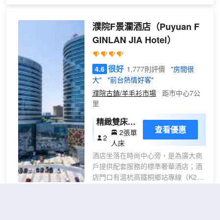
計到餐具配設，處處體現江南温婉的風情。每間客房
都配有現代化的生活設施，內設空調、熱水器、電
濮院F景瀾酒店
（Puyuan F
話、有線電視、寬帶網絡等現代設施。
GINLAN JIA Hotel）
在烏鎮民宿，你可以完全融入當地生活，在水閣邊喝
粥、拉家常；去市場買回新鮮的蔬菜燉一鍋鮮美的魚
很好
4.6
1,777則評價
"房間很
湯；又或者喝着白菊茶，靜心品茗。
大"
"前台熱情好客"
濮院古鎮/羊毛衫市場
距市中心7公
入夜，寧靜、安逸的古鎮，讓您盡情枕着依稀流水，
里
甜蜜入夢。
精緻雙床房
查看優惠
2張單
【空氣淨化
2
人床
器】【智能
酒店坐落在時尚中心旁，是為廣大商
馬桶】【電
戶提供配套服務的標準奢華酒店；酒
動窗簾】
店門口有滬杭高鐵桐鄉站專線（K288
路），附近有滬杭高速、乍嘉蘇高
速、 申嘉湖高速、320國道等，地理
位置優越，交通便利。
烏鎮通安客棧
（Wuzhen Tong'an Inn）