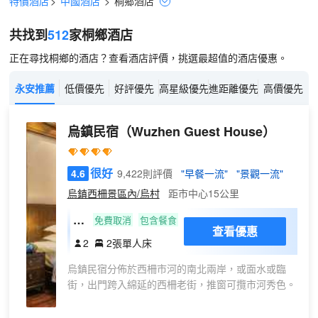
特價酒店
>
中國酒店
>
桐鄉
酒店
共找到
512
家桐鄉
酒店
正在尋找桐鄉的酒店？查看酒店評價，挑選最超值的酒店優惠。
永安推薦
低價優先
好評優先
高星級優先
進距離優先
高價優先
烏鎮民宿
（Wuzhen Guest House）
很好
4.6
9,422則評價
"早餐一流"
"景觀一流"
烏鎮西柵景區內/烏村
距市中心15公里
民
免費取消
包含餐食
查看優惠
宿
2
2張單人床
標
烏鎮民宿分佈於西柵市河的南北兩岸，或面水或臨
準
街，出門跨入綿延的西柵老街，推窗可攬市河秀色。
間
B
雖是民宿，但這裏有風格各異的精緻客房，從客房設