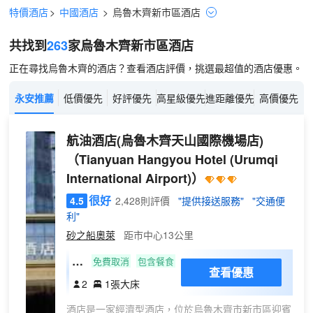
特價酒店
>
中國酒店
>
烏魯木齊
新市區
酒店
共找到
263
家烏魯木齊
新市區
酒店
正在尋找烏魯木齊的酒店？查看酒店評價，挑選最超值的酒店優惠。
永安推薦
低價優先
好評優先
高星級優先
進距離優先
高價優先
航油酒店(烏魯木齊天山國際機場店)
（Tianyuan Hangyou Hotel (Urumqi
International Airport)）
很好
4.5
2,428則評價
"提供接送服務"
"交通便
利"
砂之船奧萊
距市中心13公里
豪
免費取消
包含餐食
查看優惠
華
2
1張大床
大
酒店是一家經濟型酒店，位於烏魯木齊市新市區迎賓
床