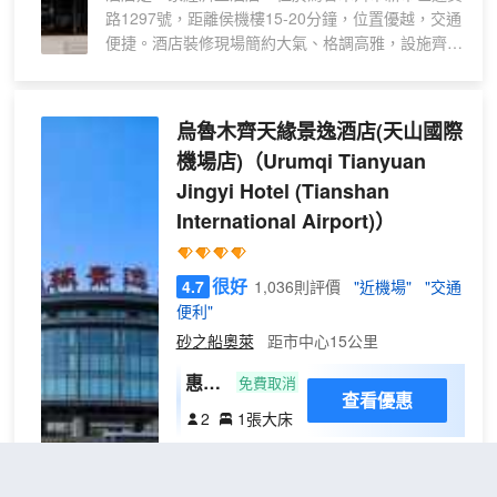
路1297號，距離侯機樓15-20分鐘，位置優越，交通
房
便捷。酒店裝修現場簡約大氣、格調高雅，設施齊
丨
全，是乘機旅客的理想選擇。酒店佔地面積6898平
助
方米，地上六層地下一層，設有免費停車場。主樓一
眠
層有以融合菜為主的豐樂家餐廳，大廳設有茶歇及可
烏魯木齊天緣景逸酒店(天山國際
床
以容納100人的宴會廳。二層電梯左側區域，公共區
墊
機場店)
（Urumqi Tianyuan
域設有茶歇、小型會議室、健身房、健身房配備自助
+
Jingyi Hotel (Tianshan
洗衣功能。
深
International Airport)）
度
睡
很好
4.7
1,036則評價
"近機場"
"交通
眠
便利"
+
砂之船奧萊
距市中心15公里
躺
平
惠享
免費取消
自
查看優惠
大床
2
1張大床
愈
房
中文：天緣景逸酒店位於烏魯木齊天山國
際機場北區航站樓東側，通過空中連廊實