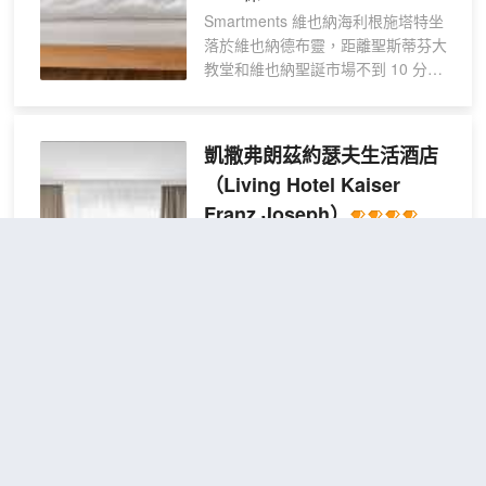
Smartments 維也納海利根施塔特坐
落於維也納德布靈，距離聖斯蒂芬大
教堂和維也納聖誕市場不到 10 分鐘
車程。 此公寓酒店距離維也納狀態歌
劇 4.2 英里（6.8 公里），距離美泉
宮 6 英里（9.6 公里）。 您可利用免
凱撒弗朗茲約瑟夫生活酒店
費 WiFi、自動售貨機和自行車停放區
（Living Hotel Kaiser
等便利服務和設施。 特色服務/設施
Franz Joseph）
包括快速入住、快速退房和洗衣設
施。 有 166 間客房提供備有大冰箱
不錯
4.3
36則評價
"位置很
和爐灶的簡易廚房；您定能在旅途中
好"
"早餐一流"
找到家的舒適。提供免費無線網絡，
距市中心5公里
方便您與朋友保持聯繫；另提供 15
英寸平板電視，可滿足您的娛樂需
商務公寓房
求。便利設施包括獨立的起居區和微
查看優惠
1張大
2
波爐；而且每週一次提供客房服務。
床
凱撒弗拉茨約瑟夫生活酒店位於維也
納德布靈，距離世田谷公園和土耳其
城堡公園不到 5 分鐘車程。 此家居型