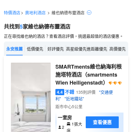
特價酒店
>
奧地利酒店
>
維也納
德布靈
酒店
共找到
5
家維也納
德布靈
酒店
正在尋找維也納的酒店？查看酒店評價，挑選最超值的酒店優惠。
永安推薦
低價優先
好評優先
高星級優先
進距離優先
高價優先
SMARTments維也納海利根
施塔特酒店
（smartments
Wien Heiligenstadt）
不錯
4.4
135則評價
"交通便
利"
"近地鐵站"
距市中心5公里
一室房
查看優惠
1張大
2
床