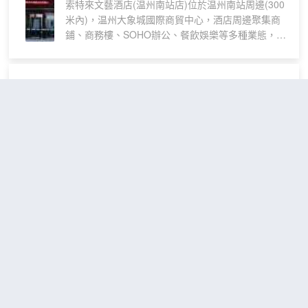
索特來文藝酒店(温州南站店)位於温州南站周邊(300
床
米內)，温州大象城國際商貿中心，酒店周邊聚集商
房
鋪、商務樓、SOHO辦公、餐飲娛樂等多種業態，距
離義烏、温州站南服飾批發廣場等均在0.1公里內。
温德姆花園酒店(温州南站店)
（Wyndham Garden Hotel,
Wenzhou South Railway
Station）
很好
4.6
1,505則評價
"前台熱情好
客"
"早餐一流"
温州火車南站地區
距市中心9公里
高級
免費取消
查看優惠
大床
2
1張大床
房
温德姆花園酒店温州南站店是温德姆酒店
管理集團旗下品牌温德姆花園酒店參與管
理的高端豪華酒店，由温州城建集團股份