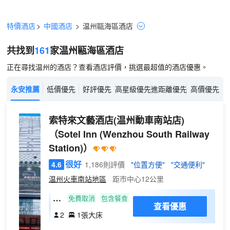
特價酒店
>
中國酒店
>
温州
甌海區
酒店
共找到
161
家温州
甌海區
酒店
正在尋找温州的酒店？查看酒店評價，挑選最超值的酒店優惠。
永安推薦
低價優先
好評優先
高星級優先
進距離優先
高價優先
索特來文藝酒店(温州動車南站店)
（Sotel Inn (Wenzhou South Railway
Station)）
很好
4.6
1,186則評價
"位置方便"
"交通便利"
温州火車南站地區
距市中心12公里
精
免費取消
包含餐食
查看優惠
品
2
1張大床
大