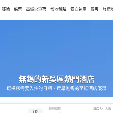
郵輪
船票
高鐵火車票
當地體驗
獨立包團
優惠
旅遊
無錫的
新吳區
熱門酒店
選擇您需要入住的日期，搜尋無錫的至抵酒店優惠
退房日期
每房入住人數
1晚