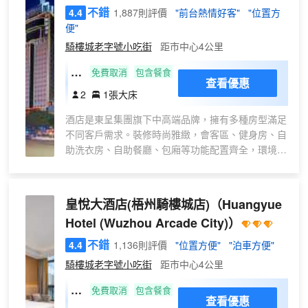
不錯
4.4
1,887則評價
"前台熱情好客"
"位置方
便"
騎樓城老字號小吃街
距市中心4公里
高
免費取消
包含餐食
查看優惠
級
2
1張大床
大
酒店是東呈集團旗下中高端品牌，擁有多種房型滿足
床
不同客戶需求。裝修時尚雅緻，會客區、健身房、自
房
助洗衣房、自助餐廳、包廂等功能配置齊全，環境舒
（
適。酒店自助早餐廳可同時容納70人用餐，會議室可
龍
容納90-120人，停車位30個，房間配置智能馬桶、
母
全屋智能客控，為旅遊、商務人士提供舒適的居住環
皇悅大酒店(梧州騎樓城店)
（Huangyue
廟
境。 酒店位於梧州市萬秀區文化路28號，地理位置
景
Hotel (Wuzhou Arcade City)）
優越，環繞鴛鴦江享江景風情之美；位於騎樓城景區
觀
中心，周邊內有明朝兩廣總督府、龍母廟、中山公
不錯
4.4
1,136則評價
"位置方便"
"泊車方便"
+
園、西江明珠塔代表性景區，距離購物中心旺城廣場
騎樓城老字號小吃街
距市中心4公里
智
僅駕車約2分鐘，商業中心神冠購物廣場駕車約5分
能
鐘，市政中心單位駕車約6分鐘。酒店周邊餐飲、小
特
免費取消
包含餐食
查看優惠
吃、購物等配套設施豐富齊全，是您旅遊休閒、商務
投
惠