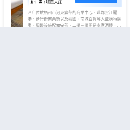
1
1張單人床
出行的品質之選。
屏
房
+
酒店位於梧州市河東繁華的商業中心，毗鄰鴛江麗
靜
港、步行街商業街以及泰國、南城百貨等大型購物廣
場。周邊設施配備完善，二樓三樓更是本家酒樓，海
謐
鮮、粵菜應有盡有。地理位置優越，交通方便，距白
空
雲山、龍母廟、四恩廟、中山紀念堂等各大景點均在
間
10分鐘路程左右。酒店擁有各式豪華房型，客房內設
）
麗楓酒店(梧州騎樓城牌坊店)
施齊備，温馨舒適。酒店大堂、樓層覆蓋免費WIFI，
（Lavande Hotel (Wuzhou
免費停車場等設施。優質的服務理念，舒適的享受，
Qilou Town Archway)）
為您的出行添加一份色彩
很好
4.5
66則評價
"位置很好"
"環境
優雅"
騎樓城老字號小吃街
距市中心4公里
高級
免費取消
查看優惠
大床
2
1張大床
房
麗楓酒店（Lavande Hotels）是錦江酒店
（智