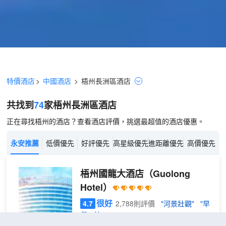
特價酒店
>
中國酒店
>
梧州
長洲區
酒店
共找到
74
家梧州
長洲區
酒店
正在尋找梧州的酒店？查看酒店評價，挑選最超值的酒店優惠。
永安推薦
低價優先
好評優先
高星級優先
進距離優先
高價優先
梧州國龍大酒店
（Guolong
Hotel）
很好
4.7
2,788則評價
"河景壯觀"
"早
餐一流"