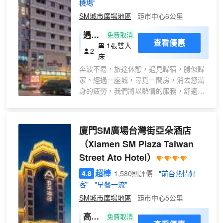
機場"
SM城市廣場地區
距市中心6公里
遇
免費取消
查看優惠
1張雙人
見-
2
床
精緻
奔波不易，旅途休憩，遇見歸宿，勝似歸
大床
家。經過一座城，尋覓一間房，消去您滿
房
身的疲勞，我們將以熱情的服務，舒適的
（通
房間，期待您的到來。我們，在這裏，等
風
您來。
+採
廈門SM廣場台灣街亞朵酒店
光
+辦
（Xiamen SM Plaza Taiwan
公
Street Ato Hotel）
桌）
超棒
4.8
1,580則評價
"前台熱情好
客"
"早餐一流"
SM城市廣場地區
距市中心5公里
高級
免費取消