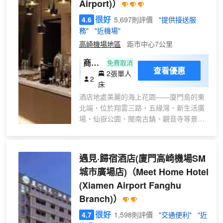
Airport)）
很好
4.6
5,697則評價
"提供接送服
務"
"近機場"
高崎機場地區
距市中心7公里
商務
免費取消
查看優惠
2張單人
標準
2
床
房B
酒店地處美麗的海上花園——廈門島的東
北端，位於翔雲三路，五緣灣、新生活廣
場、仙嶽公園、閩南古鎮、觀音寺等景點
均幾公里左右可到。
酒店有配套的星連心茶餐廳，滿足你的用
餐需求；還有大型停車場，為你的出行帶
遇見·歸宿酒店(廈門高崎機場SM
來很多便捷。
城市廣場店)
（Meet Home Hotel
酒店客房整潔乾淨、簡約大方，房內設施
(Xiamen Airport Fanghu
齊全，床品每客一換，網絡讓你與外界溝
通不中斷。酒店為住客提供免費接送機服
Branch)）
務（詳情諮詢門店）。
很好
4.7
1,598則評價
"交通便利"
"近