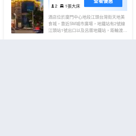
查看優惠
大床
2
1張大床
房
酒店位於廈門中心地段江頭台灣街天地美
（深
食城，靠近SM城市廣場，地鐵站有2號線
睡床
江頭站1號出口以及呂厝地鐵站，距輪渡碼
墊
頭、鼓浪嶼風景區，廈門高崎機場等都只
+深
需15分鐘，距廈門火車站10分鐘車程，交
睡枕
通極為便捷。酒店配備書吧，千冊圖書閲
廈門君雅和悅居(高崎機場店)
PR
讀，健身房7x24小時免費開放，洗衣房等
O+
（Xiamen Junya Heyueju
配套設施，以及擁有500平和120平2個會
電視
(Gaoqi Airport)）
議廳，滿足不同客戶需求，且擁有免費停
投屏
車場，給您帶來舒適，便利的入住體驗，
不錯
4.4
379則評價
"提供接送服
+小
亞朵酒店以流動閲讀與攝影，秉持“人文、
務"
"交通便利"
冰
温暖、有趣”的產品哲學，為用戶提供有温
高崎機場地區
距市中心8公里
度的舒心服務。在亞朵酒店，總有不期而
箱）
遇的温暖。
悅享
免費取消
查看優惠
丨舒
2
1張大床
適大
床房