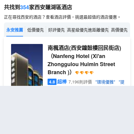
共找到
354
家西安
蓮湖區
酒店
正在尋找西安的酒店？查看酒店評價，挑選最超值的酒店優惠。
永安推薦
低價優先
好評優先
高星級優先
進距離優先
高價優先
南楓酒店(西安鐘鼓樓回民街店)
（Nanfeng Hotel (Xi'an
Zhonggulou Huimin Street
Branch )）
超棒
4.8
7,196則評價
"環境優雅"
"提
供接送服務"
鐘鼓樓/西安古城
距市中心2公里
長安
免費取消
查看優惠
城景
2
1張大床
大床
南楓酒店坐落於西安城市中心，周邊交通
房