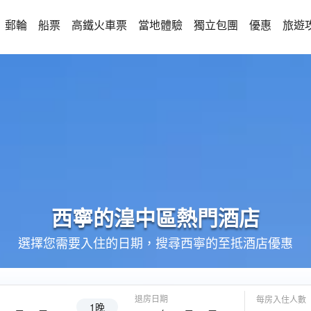
郵輪
船票
高鐵火車票
當地體驗
獨立包團
優惠
旅遊
西寧的
湟中區
熱門酒店
選擇您需要入住的日期，搜尋西寧的至抵酒店優惠
退房日期
每房入住人數
1晚