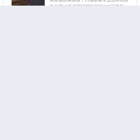
房
在全球40多個國家開設超過225家酒店。
福朋喜來登酒店重新定義旅行。通過經典
的風格，舒適的設施，以及真誠的服務滿
足自世界各地旅行者的切實所需。
螺洲宋韻海景酒店(陽江海陵島敏
酒店位於城央繁華中心，坐落在景色優美
捷黃金海岸店)
（Luozhou Song
的燕山湖畔，三面被湖泊環繞，空氣清
Yun Seaview Hotel (Yangjiang
新，自然環境得天獨厚，擁有多間温馨的
客房和套房，整體風格融合現代美學和傳
Hailing Island Minjie Golden
統文化元素，通過匠心獨運的空間設計為
Coast Store)）
當代旅行者帶來一種歸屬感。
超棒
4.8
1,661則評價
"無敵海景"
"設
酒店設有全日制西餐廳、啤酒吧、東南亞
施齊全"
餐廳、凱旋中餐廳等四個風格各異的餐廳
敏捷黃金海岸
距市中心28公里
酒吧；融合多地飲食文化，讓您足不出戶
悠綠
免費取消
亦可感受一場別緻的味蕾旅行體驗。同時
查看優惠
2張雙人
｜精
酒店內還配置了豐富的健身娛樂設施：健
4
床
身房、KTV、空中花園、玻璃棧道、自助
選温
洗衣房、棋牌茶室、充電樁、商店等服務
螺洲宋韻海景酒店坐落於海陵島敏捷黃金
馨山
設施。宴會方面酒店配套有6個不同規格的
海岸核心區，坐擁一線無敵海景，推窗見
景雙