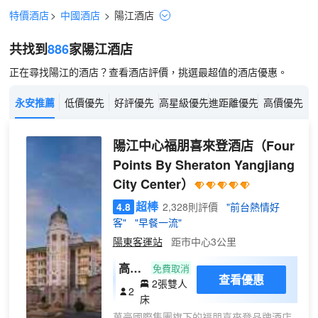
特價酒店
>
中國酒店
>
陽江
酒店
共找到
886
家陽江
酒店
正在尋找陽江的酒店？查看酒店評價，挑選最超值的酒店優惠。
永安推薦
低價優先
好評優先
高星級優先
進距離優先
高價優先
陽江中心福朋喜來登酒店
（Four
Points By Sheraton Yangjiang
City Center）
超棒
4.8
2,328則評價
"前台熱情好
客"
"早餐一流"
陽東客運站
距市中心3公里
高級
免費取消
查看優惠
2張雙人
城景
2
床
雙床
萬豪國際集團旗下的福朋喜來登品牌酒店