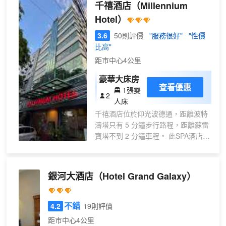
千禧酒店
（Millennium
店的其他特色包括保姆服務（收費）和宴
Hotel）
會廳。 您可以到餐廳享用一頓美餐，也可
以待在房間裏，享受酒店的部分時段客房
3.6
50則評價
"服務很好"
"性價
送餐服務。您可以到酒吧/酒廊，點一杯喜
比高"
歡的飲品，暢飲一番。 特色服務/設施包括
距市中心4公里
商務中心、快速入住和快速退房。酒店設
有收費的24 小時往返機場班車，此外還提
豪華大床房
查看優惠
供免費自助停車。 有 56 間空調客房提供
1張雙
2
迷你吧和平板電視；您定能在旅途中找到
人床
家的舒適。提供免費無線網絡，方便您與
千禧酒店位於仰光波德通，距離波特
朋友保持聯繫；有線頻道可滿足您的娛樂
濤塔只有 5 分鐘步行路程，距離蘇雷
需求。配備淋浴設施的私人浴室提供免費
寶塔不到 2 分鐘車程。 此SPA酒店距
洗浴用品和吹風機。便利設施包括保險箱
離Kandawgyi 湖 2.1 英里（3.4 公
和書桌；而且每天提供客房服務。
里），距離章克申城 2.2 英里（3.5
公里）。 您可抽空慰勞一下自己，享
銀河大酒店
（Hotel Grand Galaxy）
受一下全方位服務的 SPA。此酒店的
其他設施包括免費 WiFi和禮賓服務。
您可以到酒店的Skyriver餐廳享用美
不錯
4.2
19則評價
味的午餐和晚餐；也可以待在房間
距市中心4公里
裏，享受部分時段客房送餐服務。在