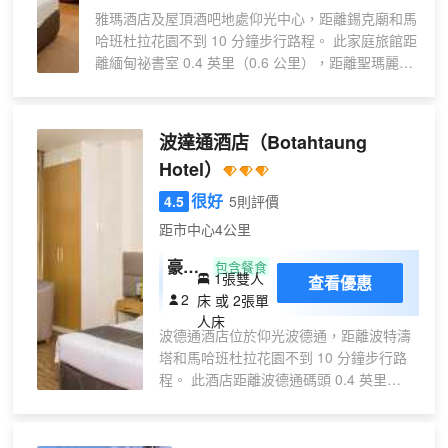
雅瑪酒店及屋頂酒吧地處仰光中心，距離錫克廟和馬
床
哈班杜拉花園不到 10 分鐘步行路程。 此家庭旅館距
房
離緬甸祕書室 0.4 英里（0.6 公里），距離聖瑪麗大
教堂 0.6 英里（1 公里）。 您可利用免費 WiFi、禮
賓服務和接待大廳等便利服務和設施。 您可以到餐
廳享用一頓美餐，也可以待在房間裏，享受旅館的部
波達通酒店
（Botahtaung
分時段客房送餐服務。每天一次免費招待會舉行免費
Hotel）
招待會，您可以藉此結識其他住客。您可以到酒吧/
酒廊，點一杯喜歡的飲品，暢飲一番。每日 07:00 至
很好
4.5
5則評價
10:00 提供免費的當地美食早餐。 特色服務/設施包
距市中心4公里
括大堂免費報紙、乾洗/洗衣服務和24 小時前台服
務。酒店設有收費的24 小時往返機場班車，此外還
豪華
包含餐食
1張雙人
查看優惠
提供免費自助停車。 有 16 間空調客房提供迷你吧和
房
2
床 或 2張單
平板電視；您定能在旅途中找到家的舒適。提供免費
人床
無線網絡，方便您與朋友保持聯繫；有線頻道可滿足
波德通酒店位於仰光波德通，距離波特濤
您的娛樂需求。配備淋浴設施的私人浴室提供免費洗
塔和馬哈班杜拉花園不到 10 分鐘步行路
浴用品和吹風機。便利設施包括保險箱和書桌；而且
程。 此酒店距離波德通碼頭 0.4 英里
每天提供客房服務。
（0.6 公里），距離錫克廟 0.7 英里（1.1
公里）。 您可到露台欣賞美景，還可利用
免費 WiFi和禮賓服務等服務和設施。此酒