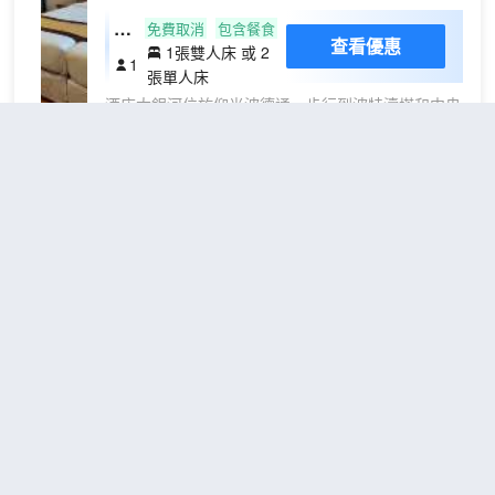
忙碌的一天後，不妨去酒吧/酒廊輕鬆
高
免費取消
包含餐食
查看優惠
一下。 特色服務/設施包括商務中
1張雙人床 或 2
級
1
心、豪華轎車或公務車服務和快速入
張單人床
雙
住。計劃在仰光舉辦活動？這家酒店
酒店大銀河位於仰光波德通，步行到波特濤塔和中央
人
擁有 49 平方米（529 平方英尺）的
商務區不超過 10 分鐘。 此酒店距離蘇雷寶塔 1 英里
或
空間，包括會議場地和會議室。酒店
（1.6 公里），距離章克申城 1.7 英里（2.8 公
雙
提供免費自助停車。 有 60 間空調客
里）。 您可到花園欣賞美景，還可利用免費 WiFi和
床
房提供迷你吧和液晶電視；您定能在
禮賓服務等服務和設施。 您可以到餐廳享用一頓美
房
旅途中找到家的舒適。提供免費無線
餐；也可去酒店的咖啡館吃些點心。每日 06:00 至
東方酒店
（Eastern Hotel）
-
網絡，方便您與朋友保持聯繫；衞星
10:00 提供免費的自助早餐。 特色服務/設施包括商
頻道可滿足您的娛樂需求。配備淋浴
無
務中心、24 小時前台服務和行李寄存。酒店提供免
不錯
4.4
設施的私人浴室提供免費洗浴用品和
窗
費自助停車。 有 57 間空調客房提供迷你吧和LED
距市中心3公里
吹風機。便利設施包括電話，以及保
電視；您定能在旅途中找到家的舒適。提供免費無線
險箱和書桌。
標
網絡，方便您與朋友保持聯繫；衞星頻道可滿足您的
免費取消
包含餐食
查看優惠
娛樂需求。配備浴缸或淋浴的私人浴室提供免費洗浴
1張雙人床 或 2
準
2
用品和吹風機。便利設施包括保險箱和書桌；而且每
張單人床
房
天提供客房服務。
東方酒店位於仰光波德通，距離錫克廟和馬哈班杜拉
花園不到 10 分鐘步行路程。 此酒店距離緬甸祕書室
0.5 英里（0.9 公里），距離聖瑪麗大教堂 0.6 英里