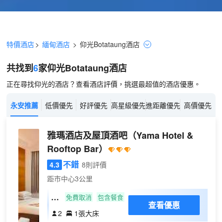
特價酒店
>
緬甸酒店
>
仰光
Botataung
酒店
共找到
6
家仰光
Botataung
酒店
正在尋找仰光的酒店？查看酒店評價，挑選最超值的酒店優惠。
永安推薦
低價優先
好評優先
高星級優先
進距離優先
高價優先
雅瑪酒店及屋頂酒吧
（Yama Hotel &
Rooftop Bar）
不錯
4.3
8則評價
距市中心3公里
高
免費取消
包含餐食
查看優惠
級
2
1張大床
大