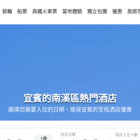
郵輪
船票
高鐵火車票
當地體驗
獨立包團
優惠
旅遊
宜賓的
南溪區
熱門酒店
選擇您需要入住的日期，搜尋宜賓的至抵酒店優惠
退房日期
每房入住人數
1晚