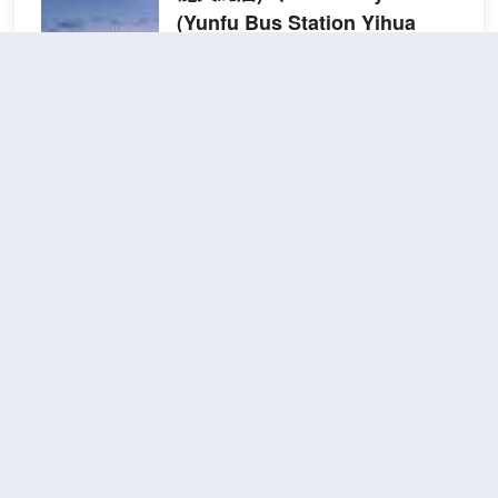
(Yunfu Bus Station Yihua
International Plaza)）
很好
4.6
1,081則評價
"前台熱情好
客"
"泊車方便"
距市中心2公里
輕奢
免費取消
查看優惠
100
2
1張大床
寸4k
雲浮金御大酒店雄踞雲浮市中心，毗鄰全
影音
國獨有“石花寶洞”之美譽的蟠龍洞，交通
大床
便利，四通八達。酒店將時尚、居家理念
房
與舒適、科技完美融合，客房均按國豪華
（全
標準裝修裝飾。房間寬敞舒適，內飾豪華
屋影
高雅，配有中央空調、高速寬帶上網、音
雲浮鴻鑫精品酒店(雲浮吾悅廣場
視會
樂蒸氣浴室等。酒店配備完善的消防系
員-
店)
（Yunfu Hongxin Boutique
統，配合體貼入微的星級服務及完善現代
手機
Hotel (Wuyue Plaza Branch,
的商務設施，讓您輕鬆體驗卓越尊貴的商
投
務之旅。
Yunfu)）