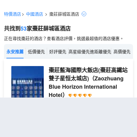
特價酒店
>
中國酒店
>
棗莊
薛城區
酒店
共找到
53
家棗莊
薛城區
酒店
正在尋找棗莊的酒店？查看酒店評價，挑選最超值的酒店優惠。
永安推薦
低價優先
好評優先
高星級優先
進距離優先
高價優先
棗莊藍海國際大飯店(棗莊高鐵站
雙子星恒太城店)
（Zaozhuang
Blue Horizon International
Hotel）
很好
4.7
1,329則評價
"前台熱情好
客"
"早餐一流"
距市中心3公里
雅緻
免費取消
查看優惠