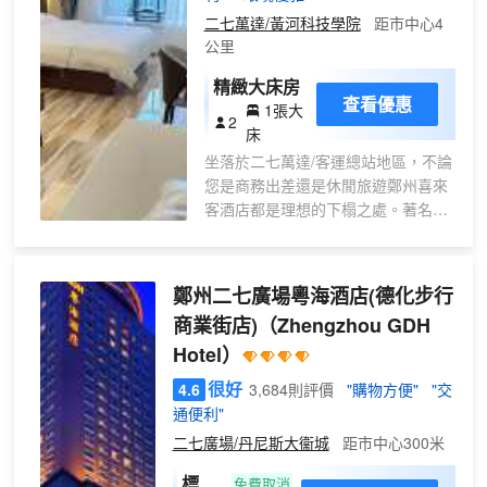
議室，4個會議茶館，1個艾灸館；“風品雅
二七萬達/黃河科技學院
距市中心4
靜頌”多種房型，寬敞舒適，典雅寧靜的房
公里
間，推開房門便歸風雅；中國布草龍頭品
牌“康乃馨”、世界一流床墊品牌“舒達”，帶
精緻大床房
給你深度的睡眠體驗；配合私人訂製沐浴
查看優惠
1張大
2
品牌“草堂澗”，智能恒温+5S出水系統，讓
床
您有一個酣暢淋漓的沐浴感受。
坐落於二七萬達/客運總站地區，不論
陌上酒店集團旗下：是一家茶文化酒店，
您是商務出差還是休閒旅遊鄭州喜來
是陌上酒店連鎖集團傾力打造的“茶館＋客
客酒店都是理想的下榻之處。著名的
房＋雲商”的新零售酒店，旨在為城市高端
景點紫荊山公園和綠城廣場均在酒店
商務人士準備的茶文化社交型酒店。陌上
附近，您可根據時間提前做好行程安
輕奢，以“婉約、奢質、貴族”為產品氣
排。
質，以“新禪意、今東方”為人文綱領的設
鄭州二七廣場粵海酒店(德化步行
酒店休閒區提供了各類設施，您可以
計理念。以中國傳統八雅文化中的“琴棋書
商業街店)
（Zhengzhou GDH
在這裏舒緩身心壓力。
畫詩酒茶花”中的“茶”文化為主題，以“錢鏐
Hotel）
家訓”為文化核心，與“宋詞婉約派”四大旗
幟之一“李煜”的宋詞融會貫通，讓“宋”文化
很好
4.6
3,684則評價
"購物方便"
"交
在婉約的庭、堂、館、居等多層次東方美
通便利"
學空間中相得益彰。陌上，在陌生的城
二七廣場/丹尼斯大衞城
距市中心300米
市：因為陌上而感覺温暖！
標準
免費取消