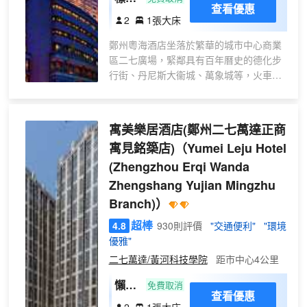
查看優惠
大床
2
1張大床
房
鄭州粵海酒店坐落於繁華的城市中心商業
區二七廣場，緊鄰具有百年曆史的德化步
行街、丹尼斯大衞城、萬象城等，火車
站、地鐵一號線、三號線入口、機場巴士3
號線近在咫尺，地理位置優越，交通便
利。酒店樓高99米，主樓28層，地下1
寓美樂居酒店(鄭州二七萬達正商
層，附樓5層，設計新穎，風格獨特。酒店
寓見銘築店)
（Yumei Leju Hotel
擁有風格各異、典雅舒適的客房，全部配
(Zhengzhou Erqi Wanda
備高品質的客房設施，讓客人充分體驗酒
店的豪華與舒適。
Zhengshang Yujian Mingzhu
酒店餐飲設施齊全，設有中餐廳、旋轉西
Branch)）
餐廳等餐飲設施，粵海軒中餐廳擁有12個
超棒
豪華宴會包房和可容納100人的精緻温馨
4.8
930則評價
"交通便利"
"環境
的零點餐廳，主要經營純正精品粵菜和創
優雅"
新豫菜；璇宮旋轉西餐餐廳，位於酒店的
二七萬達/黃河科技學院
距市中心4公里
頂樓28層，是鄭州市至佳觀景之地，客人
懶人
免費取消
在享用佳餚的同時可飽覽鄭州市美景。
查看優惠
觀影
酒店擁有7間富麗堂皇、典雅精緻的會議
2
1張大床