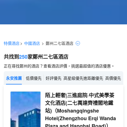
特價酒店
>
中國酒店
>
鄭州
二七區
酒店
共找到
250
家鄭州
二七區
酒店
正在尋找鄭州的酒店？查看酒店評價，挑選最超值的酒店優惠。
永安推薦
低價優先
好評優先
高星級優先
進距離優先
高價優先
陌上輕奢|三進庭院·中式美學茶
文化酒店(二七萬達齊禮閻地鐵
站)
（Moshangqingshe
Hotel(Zhengzhou Erqi Wanda
Plaza and Hanghai Road)）