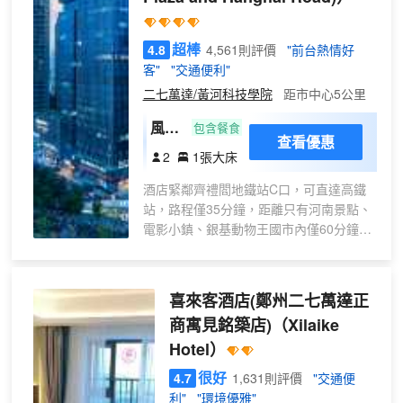
超棒
4.8
4,561則評價
"前台熱情好
客"
"交通便利"
二七萬達/黃河科技學院
距市中心5公里
風韻
包含餐食
查看優惠
·靜
2
1張大床
謐內
酒店緊鄰齊禮閻地鐵站C口，可直達高鐵
景大
站，路程僅35分鐘，距離只有河南景點、
床房
電影小鎮、銀基動物王國市內僅60分鐘車
丨空
程奧體中心演唱會現場坐地鐵40分鐘即
氣淨
到，同時地鐵可直達CBD會展中心，二七
化器
萬達廣場、黃河科技學院，位於東方大廈
喜來客酒店(鄭州二七萬達正
+零
底商，附近有丹尼斯百貨、升龍商業廣場
壓床
商寓見銘築店)
（Xilaike
等大型商超；酒店周邊景色優美，濱河公
墊
Hotel）
園、嵩嶽公園舉步可達。
+深
酒店佔地面積5000多平方米，共有4層，
很好
4.7
1,631則評價
"交通便
睡枕
各類客房，還有能容納50人多媒體精品會
利"
"環境優雅"