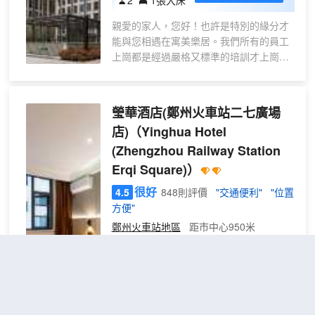
室，面積自50㎡---600㎡不等。多功能宴
大床
會廳麗晶殿面積為608㎡，可同時容納330
親愛的家人，您好！也許是特別的緣分才
房
人舉辦大型宴會，並可以按客人需要設置
能與您相遇在寓美樂居。我們所有的員工
成劇院式、課堂式、T型台式等多種會議
上崗都是經過嚴格又標準的培訓才上崗和
形式；酒店深圳廳面積達到240㎡的會議
對客服務的。服務，我們是認真的。感謝
室，適合舉辦各種政務、商務會議、講座
親的強烈推薦，其實我們好的不單單隻有
等大型活動。另外酒店還有座談式、商務
服務哦，我們的地理位置也是VERY
瑩華酒店(鄭州火車站二七廣場
談判式、教學式等多種會議場地，可以滿
GOOD滴，民宿房間設計不同，有多中風
店)
（Yinghua Hotel
足不同客人的各種會議需求。
格可選，房間提供電視/投影、沙發、茶
(Zhengzhou Railway Station
几、及全套洗漱用品，簡約北歐風，舒適
的地段，安靜的環境，不管您是休閒還是
Erqi Square)）
商務出行，這裏都是您很好的選擇！您是
很好
4.5
848則評價
"交通便利"
"位置
到鄭州出差還是旅行，都是非常方便的
方便"
啦！而且酒店在房間的用品上，也是非常
考慮客人的使用感受喲，比如，我們使用
鄭州火車站地區
距市中心950米
的是很多高檔酒店同時採用的心之約品牌
特惠
免費取消
床墊，既保護脊椎又柔軟舒適，布草也是
查看優惠
1張單人
單人
非常柔軟舒適的，還有我們的吹風機、拖
1
床
房
鞋等等，每一種使用物品都是發自內心選
酒店位於火車站東廣場，毗鄰二七商圈，
【零
擇而來，只為在您入住後，能夠有一份美