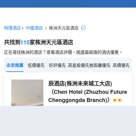
特價酒店
>
中國酒店
>
株洲
天元區
酒店
共找到
115
家株洲
天元區
酒店
正在尋找株洲的酒店？查看酒店評價，挑選最超值的酒店優惠。
永安推薦
低價優先
好評優先
高星級優先
進距離優先
高價優先
辰酒店(株洲未來城工大店)
（Chen Hotel (Zhuzhou Future
Chenggongda Branch)）
很好
4.7
917則評價
"環境優雅"
"交通
便利"
距市中心3公里
特惠
免費取消