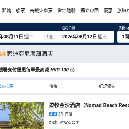
郵輪
船票
高鐵火車票
當地體驗
獨立包團
優惠
旅遊
退房日期
房間&
6年08月11日
週二
2026年08月12日
週三
1間
1晚
24
家迪亞尼海灘酒店
銀聯支付優惠每單最高減
HKD 100
永安推薦
價格
好評優先
遊牧金沙酒店
（Nomad Beach Res
4.4
2則評價
距離市中心5公里