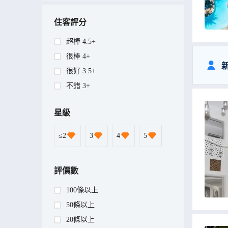
住客評分
超棒 4.5+
很棒 4+
很好 3.5+
不錯 3+
星級
≤2
3
4
5
評價數
100條以上
50條以上
20條以上