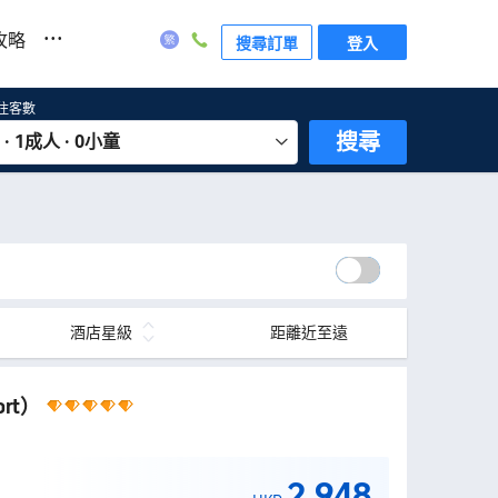
...
攻略
搜尋訂單
登入
住客數
搜尋
 · 1成人 · 0小童
酒店星級
距離近至遠
ort）
2,948