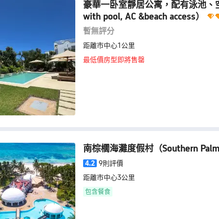
豪華一卧室靜居公寓，配有泳池、
with pool, AC &beach access）
暫無評分
距離市中心1公里
最低價房型即將售罄
南棕櫚海灘度假村
（Southern Palm
4.2
9則評價
距離市中心3公里
包含餐食