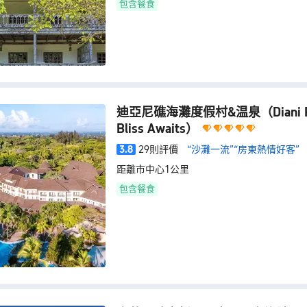
包含餐食
迪亞尼礁海灘度假村&温泉
（Diani 
Bliss Awaits）
3.8
29則評價
“沙灘一流”
“房東熱情好客”
距離市中心1公里
包含餐食