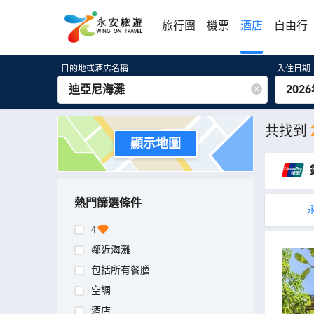
旅行團
機票
酒店
自由行
目的地或酒店名稱
入住日期
202
共找到
顯示地圖
熱門篩選條件
4
鄰近海灘
包括所有餐膳
空調
酒店