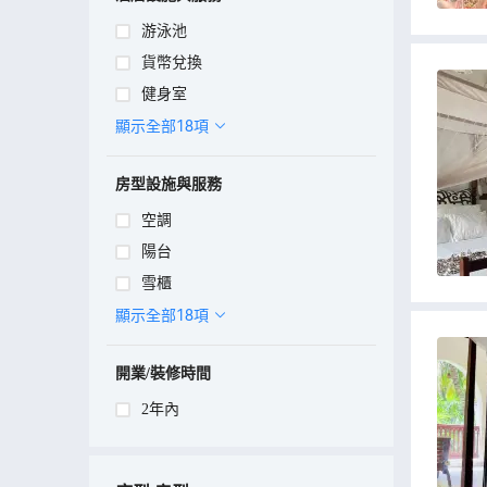
游泳池
貨幣兌換
健身室
顯示全部18項
房型設施與服務
空調
陽台
雪櫃
顯示全部18項
開業/裝修時間
2年內