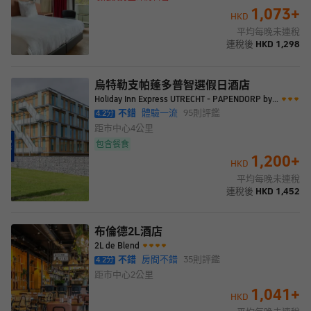
1,073
+
HKD
平均每晚未連稅
連稅後
HKD
1,298
烏特勒支帕蓬多普智選假日酒店
Holiday Inn Express UTRECHT - PAPENDORP by IHG
不錯
體驗一流
95
則評鑑
4.2
分
距市中心
4公里
包含餐食
1,200
+
HKD
平均每晚未連稅
連稅後
HKD
1,452
布倫德2L酒店
2L de Blend
不錯
房間不錯
35
則評鑑
4.2
分
距市中心
2公里
1,041
+
HKD