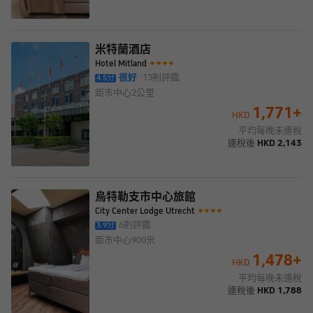
米特蘭酒店
Hotel Mitland
很好
13
則評鑑
4.5
分
距市中心
2公里
1,771
+
HKD
平均每晚未連稅
連稅後
HKD
2,143
烏特勒支市中心旅館
City Center Lodge Utrecht
6
則評鑑
3.9
分
距市中心
900米
1,478
+
HKD
平均每晚未連稅
連稅後
HKD
1,788