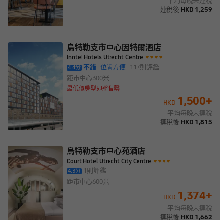
平均每晚未連稅
連稅後
HKD
1,259
烏特勒支市中心因特爾酒店
Inntel Hotels Utrecht Centre
不錯
位置方便
117
則評鑑
4.4
分
距市中心
300米
最低價房型即將售罄
1,500
+
HKD
平均每晚未連稅
連稅後
HKD
1,815
烏特勒支市中心苑酒店
Court Hotel Utrecht City Centre
1
則評鑑
4.3
分
距市中心
600米
1,374
+
HKD
平均每晚未連稅
連稅後
HKD
1,662