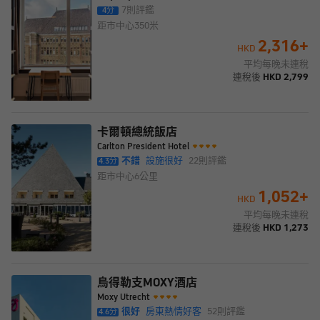
7
則評鑑
4
分
距市中心
350米
2,316
+
HKD
平均每晚未連稅
連稅後
HKD
2,799
卡爾頓總統飯店
Carlton President Hotel
不錯
設施很好
22
則評鑑
4.3
分
距市中心
6公里
1,052
+
HKD
平均每晚未連稅
連稅後
HKD
1,273
烏得勒支MOXY酒店
Moxy Utrecht
很好
房東熱情好客
52
則評鑑
4.6
分