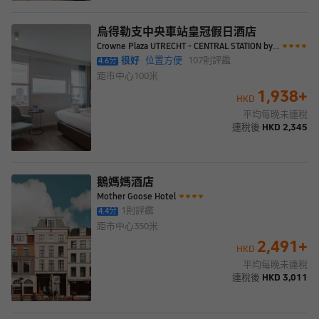
烏得勒支中央車站皇冠假日酒店
Crowne Plaza UTRECHT - CENTRAL STATION by IHG
很好
位置方便
107
則評鑑
4.6
分
距市中心
100米
1,938
+
HKD
平均每晚未連稅
連稅後
HKD
2,345
鵝媽媽酒店
Mother Goose Hotel
1
則評鑑
4.4
分
距市中心
350米
2,491
+
HKD
平均每晚未連稅
連稅後
HKD
3,011