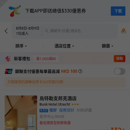
下載APP即送總值$330優惠券
下載
8月8日
-
8月9日
關鍵字/位置/酒店名
1
位成人
排序
酒店位置
篩選
新客禮包
領取
滿1,000減80
銀聯支付優惠每單最高減
HKD 100
只限使用的銀聯信用卡(62字頭)付款
烏特勒支邦克酒店
Bunk Hotel Utrecht
很好
服務很好
83
則評鑑
4.5
分
距市中心
300米
最低價房型即將售罄
332
+