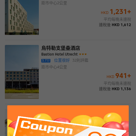
距市中心
2公里
1,231
+
HKD
平均每晚未連稅
連稅後
HKD
1,612
烏特勒支堡壘酒店
Bastion Hotel Utrecht
位置很好
32
則評鑑
3.7
分
距市中心
4公里
941
+
HKD
平均每晚未連稅
連稅後
HKD
1,136
烏特勒支卡雷爾5號大酒店
Grand Hotel Karel V, WorldHotels Luxury
很好
位置很好
11
則評鑑
4.6
分
距市中心
500米