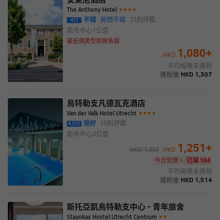
The Anthony Hotel
不錯
房間不錯
31
則評鑑
4
分
距市中心
1公里
最低價房型即將售罄
1,080
+
HKD
平均每晚未連稅
連稅後
HKD
1,307
烏特勒支凡德瓦克酒店
Van der Valk Hotel Utrecht
很好
10
則評鑑
4.5
分
距市中心
3公里
1,251
+
HKD
1,355
HKD
今日低價
已減 104
平均每晚未連稅
連稅後
HKD
1,514
斯托亞凱烏特勒支中心 - 青年旅舍
Stayokay Hostel Utrecht Centrum