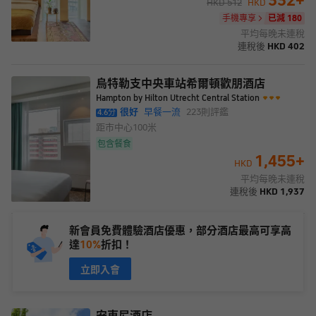
HKD
512
HKD
手機專享
已減 180
平均每晚未連稅
連稅後
HKD
402
烏特勒支中央車站希爾頓歡朋酒店
Hampton by Hilton Utrecht Central Station
很好
早餐一流
223
則評鑑
4.6
分
距市中心
100米
包含餐食
1,455
+
HKD
平均每晚未連稅
連稅後
HKD
1,937
新會員免費體驗酒店優惠，部分酒店最高可享高
達
10%
折扣！
立即入會
安東尼酒店