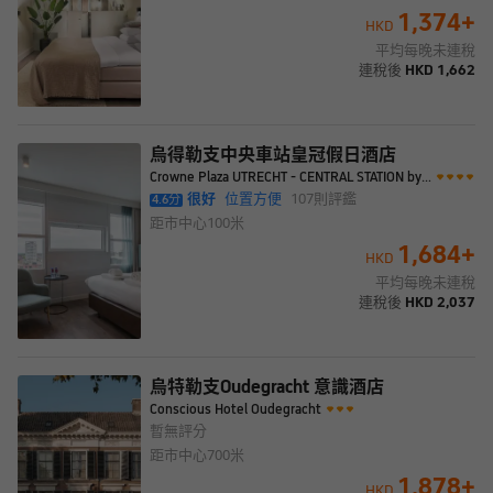
1,374
+
HKD
平均每晚未連稅
連稅後
HKD
1,662
烏得勒支中央車站皇冠假日酒店
Crowne Plaza UTRECHT - CENTRAL STATION by IHG
很好
位置方便
107
則評鑑
4.6
分
距市中心
100米
1,684
+
HKD
平均每晚未連稅
連稅後
HKD
2,037
烏特勒支Oudegracht 意識酒店
Conscious Hotel Oudegracht
暫無評分
距市中心
700米
1,878
+
HKD