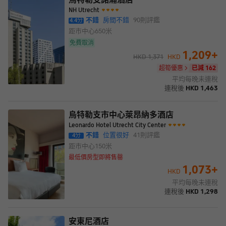
NH Utrecht
不錯
房間不錯
90
則評鑑
4.4
分
距市中心
650米
免費取消
1,209
+
HKD
1,371
HKD
超筍優惠
已減 162
平均每晚未連稅
連稅後
HKD
1,463
烏特勒支市中心萊昂納多酒店
Leonardo Hotel Utrecht City Center
不錯
位置很好
41
則評鑑
4
分
距市中心
150米
最低價房型即將售罄
1,073
+
HKD
平均每晚未連稅
連稅後
HKD
1,298
安東尼酒店