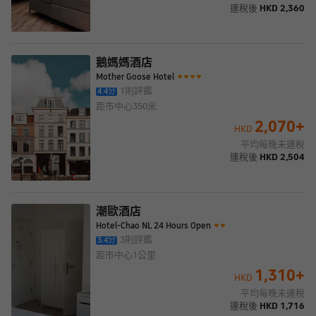
連稅後
HKD
2,360
鵝媽媽酒店
Mother Goose Hotel
1
則評鑑
4.4
分
距市中心
350米
2,070
+
HKD
平均每晚未連稅
連稅後
HKD
2,504
潮歐酒店
Hotel-Chao NL 24 Hours Open
3
則評鑑
3.4
分
距市中心
1公里
1,310
+
HKD
平均每晚未連稅
連稅後
HKD
1,716