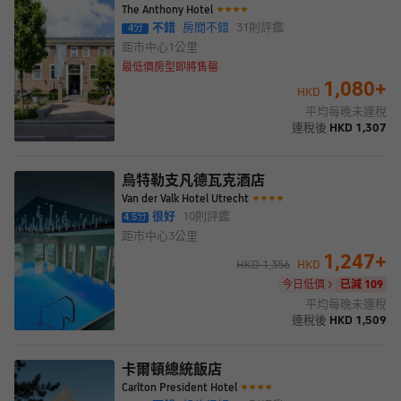
The Anthony Hotel
不錯
房間不錯
31
則評鑑
4
分
距市中心
1公里
最低價房型即將售罄
1,080
+
HKD
平均每晚未連稅
連稅後
HKD
1,307
烏特勒支凡德瓦克酒店
Van der Valk Hotel Utrecht
很好
10
則評鑑
4.5
分
距市中心
3公里
1,247
+
HKD
1,356
HKD
今日低價
已減 109
平均每晚未連稅
連稅後
HKD
1,509
卡爾頓總統飯店
Carlton President Hotel