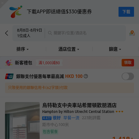
下載APP即送總值$330優惠券
下載
8月8日
-
8月9日
關鍵字/位置/酒店名
1
位成人
排序
酒店位置
篩選
新客禮包
領取
滿1,000減80
銀聯支付優惠每單最高減
HKD 100
只限使用的銀聯信用卡(62字頭)付款
烏特勒支中央車站希爾頓歡朋酒店
Hampton by Hilton Utrecht Central Station
很好
早餐一流
223
則評鑑
4.6
分
距市中心
100米
包含餐食