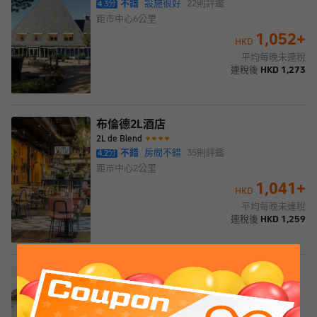
不錯
設施很好
22
則評鑑
4.3
分
距市中心
6公里
1,052
+
HKD
平均每晚未連稅
連稅後
HKD
1,273
布倫德2L酒店
2L de Blend
不錯
房間不錯
35
則評鑑
4.2
分
距市中心
2公里
1,041
+
HKD
平均每晚未連稅
連稅後
HKD
1,259
烏特勒支卡雷爾5號大酒店
Grand Hotel Karel V, WorldHotels Luxury
很好
位置很好
11
則評鑑
4.6
分