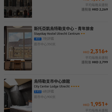
平均每晚未連稅
連稅後
HKD
2,269
斯托亞凱烏特勒支中心 - 青年旅舍
Stayokay Hostel Utrecht Centrum
7
則評鑑
4
分
距市中心
350米
2,316
+
HKD
平均每晚未連稅
連稅後
HKD
2,799
烏特勒支市中心旅館
City Center Lodge Utrecht
6
則評鑑
3.9
分
距市中心
900米
1,951
+
HKD
平均每晚未連稅