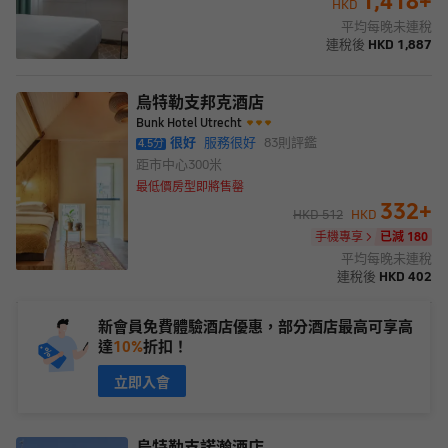
1,418
+
HKD
平均每晚未連稅
連稅後
HKD
1,887
烏特勒支邦克酒店
Bunk Hotel Utrecht
很好
服務很好
83
則評鑑
4.5
分
距市中心
300米
最低價房型即將售罄
332
+
HKD
512
HKD
手機專享
已減 180
平均每晚未連稅
連稅後
HKD
402
新會員免費體驗酒店優惠，部分酒店最高可享高
達
10%
折扣！
立即入會
烏特勒支諾瀚酒店