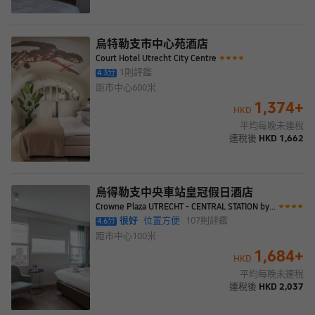
烏特勒支市中心苑酒店
Court Hotel Utrecht City Centre
1
則評鑑
4.3
分
距市中心
600米
1,374
+
HKD
平均每晚未連稅
連稅後
HKD
1,662
烏得勒支中央車站皇冠假日酒店
Crowne Plaza UTRECHT - CENTRAL STATION by IHG
很好
位置方便
107
則評鑑
4.6
分
距市中心
100米
1,684
+
HKD
平均每晚未連稅
連稅後
HKD
2,037