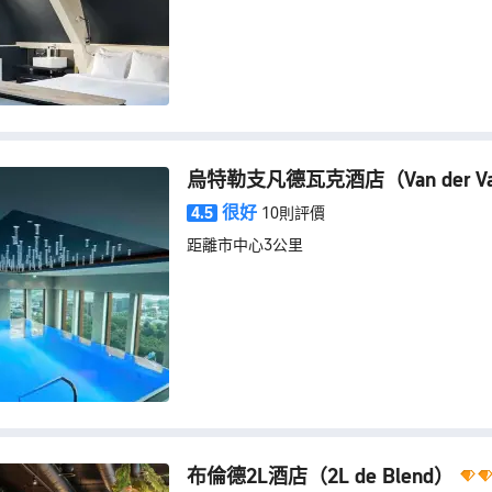
烏特勒支凡德瓦克酒店
（Van der Va
很好
4.5
10則評價
距離市中心3公里
布倫德2L酒店
（2L de Blend）