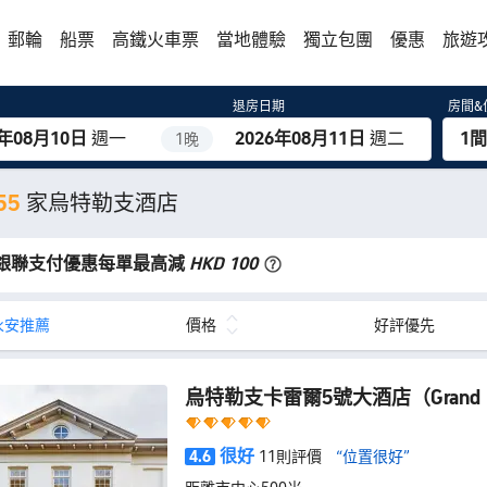
郵輪
船票
高鐵火車票
當地體驗
獨立包團
優惠
旅遊
退房日期
房間&
6年08月10日
週一
2026年08月11日
週二
1間
1晚
55
家烏特勒支酒店
銀聯支付優惠每單最高減
HKD 100
永安推薦
價格
好評優先
烏特勒支卡雷爾5號大酒店
（Grand 
很好
4.6
11則評價
“位置很好”