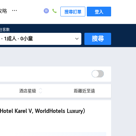
...
攻略
搜尋訂單
登入
住客數
搜尋
 · 1成人 · 0小童
酒店星級
距離近至遠
Hotel Karel V, WorldHotels Luxury）