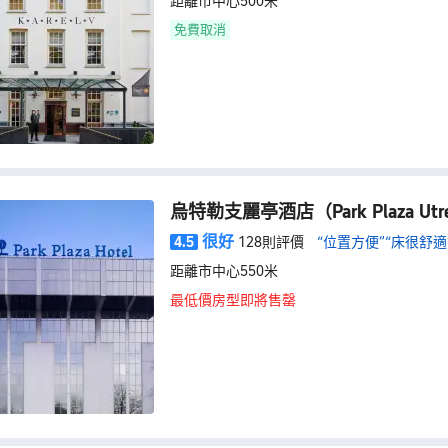
距離市中心500米
免費取消
烏特勒支麗亭酒店
（Park Plaza Ut
很好
4.5
128則評價
“位置方便”
“床很舒適
距離市中心550米
最低價房型即將售罄