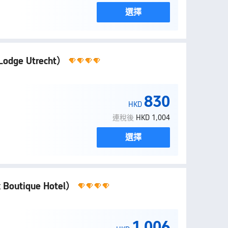
選擇
 Lodge Utrecht）
830
HKD
連稅後
HKD 1,004
選擇
Boutique Hotel）
1,006