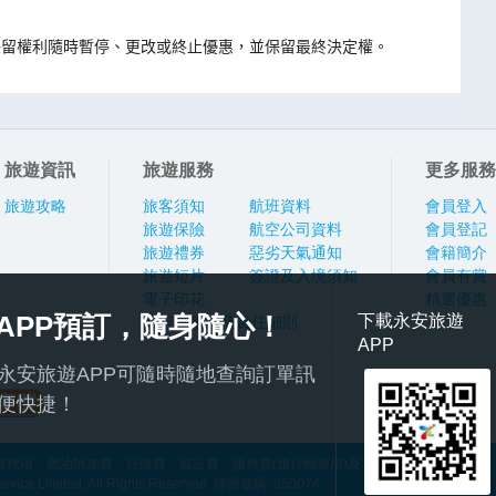
imited 保留權利隨時暫停、更改或終止優惠，並保留最終決定權。
旅遊資訊
旅遊服務
更多服務
旅遊攻略
旅客須知
航班資料
會員登入
旅遊保險
航空公司資料
會員登記
旅遊禮券
惡劣天氣通知
會籍簡介
旅遊短片
簽證及入境須知
會員有賞
電子印花
精選優惠
APP預訂，隨身隨心！
下載永安旅遊
旅行團報名及責任細則
APP
永安旅遊APP可隨時隨地查詢訂單訊
便快捷！
稅項、燃油附加費、行政費、簽証費、服務費(旅行團適用)及其他應繳費用
ce Limited. All Rights Reserved. 牌照號碼: 350074