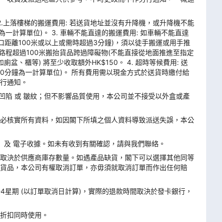
 2.上落樓梯的搬運費用: 若送貨地址並沒有升降機，或升降機不能
為一計算單位)。 3. 車輛不能直達的搬運費用: 如車輛不能直達
口距離100米或以上或需時超過3分鐘)，須以徒手搬運或用手推
。路程超過100米搬抬貨品跨過障礙物(不能直接從地面推進至指定
、櫃等) 將至少收取額外HK$150。 4. 超時等候費用: 送
10分鐘為一計算單位)。 所有費用需以現金方式於送貨時繳付給
行通知。
或 凹陷 或 皺紋；但不影響品質使用，本公司並不接受以外盒或產
必核實所有資料，如因閣下所填之個人資料導致派送失誤，本公
 及 電子收據。如未有收到有關確認，請與我們聯絡。
取決於供應商庫存數量。如遇產品缺貨，閣下可以選擇其他同等
貨品，本公司有權取消訂單，亦毋須就取消訂單⽽作出任何賠
4星期 (以訂單取消日計算)，實際的退款時間取決於發卡銀行，
折扣同時使用。