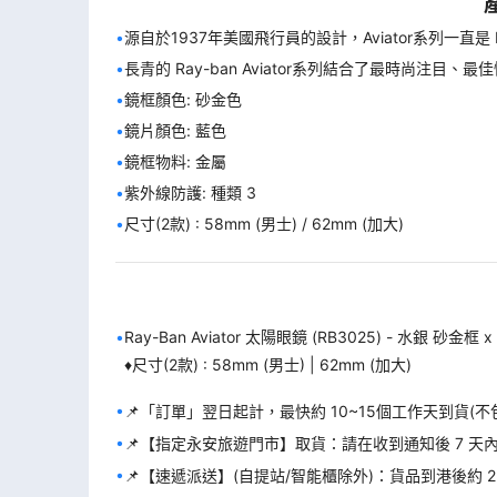
源自於1937年美國飛行員的設計，Aviator系列一直是 R
長青的 Ray-ban Aviator系列結合了最時尚注目
鏡片顏色: 藍色 
紫外線防護: 種類 3
尺寸(2款) : 58mm (男士) / 62mm (加大)
Ray-Ban Aviator 太陽眼鏡 (RB3025) - 水銀 砂金框 
♦️尺寸(2款) : 58mm (男士) | 62mm (加大)
📌️「訂單」翌日起計，最快約 10~15個工作天到貨(
📌【指定永安旅遊門市】取貨：請在收到通知後 7 
📌【速遞派送】(自提站/智能櫃除外)：貨品到港後約 