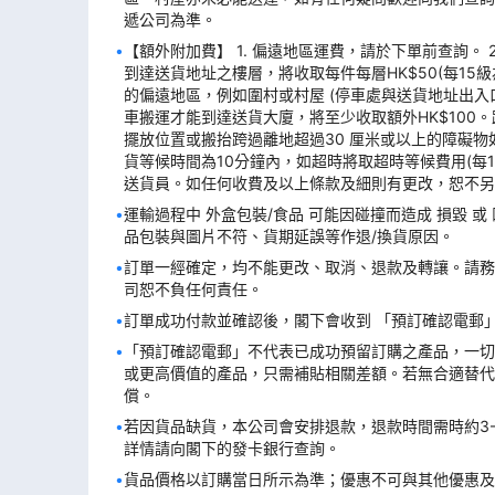
遞公司為準。
【額外附加費】 1. 偏遠地區運費，請於下單前查詢。
到達送貨地址之樓層，將收取每件每層HK$50(每15級
的偏遠地區，例如圍村或村屋 (停車處與送貨地址出入
車搬運才能到達送貨大廈，將至少收取額外HK$100
擺放位置或搬抬跨過離地超過30 厘米或以上的障礙物如廁盆
貨等候時間為10分鐘內，如超時將取超時等候費用(每
送貨員。如任何收費及以上條款及細則有更改，恕不另
運輸過程中 外盒包裝/食品 可能因碰撞而造成 損毀 
品包裝與圖片不符、貨期延誤等作退/換貨原因。
訂單一經確定，均不能更改、取消、退款及轉讓。請務
司恕不負任何責任。
訂單成功付款並確認後，閣下會收到 「預訂確認電郵」
「預訂確認電郵」不代表已成功預留訂購之產品，一切
或更高價值的產品，只需補貼相關差額。若無合適替代
償。
若因貨品缺貨，本公司會安排退款，退款時間需時約3-
詳情請向閣下的發卡銀行查詢。
貨品價格以訂購當日所示為準；優惠不可與其他優惠及