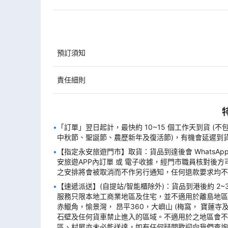
預訂須知
責任細則
「訂單」翌日起計，最快約 10~15 個工作天到貨 (
中秋節、聖誕節、農歷新年及復活節)，有機會延遲到
【指定永安旅遊門市】取貨：貨品到達後會 WhatsApp
安旅遊APP內訂單 或 電子收據，經門市職員核對後
之安排將會被取消而不作另行通知，任何退款要求均不
【速遞派送】(自提站/智能櫃除外)：貨品到港後約 2~
服務只限本地工商業地區及住宅，並不適用於離島地區
赤鱲角，愉景灣， 昂平360，大嶼山 (梅窩， 寶蓮寺及
石壁及任何貨車禁止進入的區域。不適用於之地區會不
區、村屋亦未必能送達，如有任何疑問歡迎向我們查詢