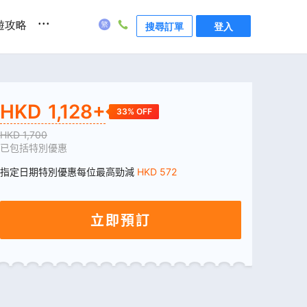
...
遊攻略
搜尋訂單
登入
HKD
1,128
+
33
% OFF
HKD
1,700
已包括特別優惠
指定日期特別優惠每位最高勁減
HKD
572
立即預訂