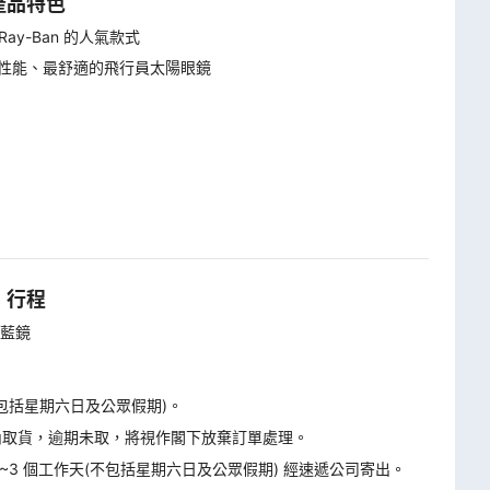
產品特色
ay-Ban 的人氣款式
、最佳性能、最舒適的飛行員太陽眼鏡
行程
x 藍鏡
不包括星期六日及公眾假期)。
天內取貨，逾期未取，將視作閣下放棄訂單處理。
2~3 個工作天(不包括星期六日及公眾假期) 經速遞公司寄出。