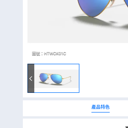
團號：
HTWCK01C
產品特色