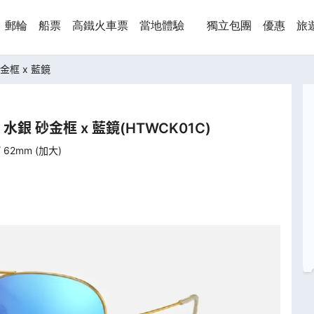
郵輪
船票
高鐵火車票
當地體驗
獨立包團
優惠
旅
 砂金框 x 藍鏡
) - 水銀 砂金框 x 藍鏡
(
HTWCK01C
)
 62mm (加大)