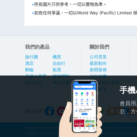
所有圖片只供參考，一切以實物為準。
如有任何爭議，一切以World Way (Pacific) L
我們的產品
關於我們
旅行團
機票
公司背景
酒店
自由行
最新動向
郵輪
船票
新聞發佈
高鐵火車票
當地體驗
分行位置
港玩港食
獨立包團
人才招聘及發展
手機
私隱政策
會員用
息，方
關注我們
本網頁所顯示之價格因應產品種類及出發日期而有所不同，不包括任何
© 1999 - 2026 香港永安旅遊有限公司 Hong Kong Wing On Travel Servi