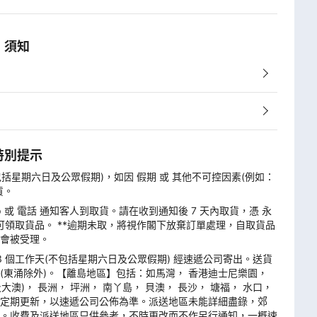
須知
特別提示
不包括星期六日及公眾假期)，如因 假期 或 其他不可控因素(例如：
貨。
 或 電話 通知客人到取貨。請在收到通知後 7 天內取貨，憑 永
方可領取貨品。 **逾期未取，將視作閣下放棄訂單處理，自取貨品
會被受理。
3 個工作天(不包括星期六日及公眾假期) 經速遞公司寄出。送貨
(東涌除外)。【離島地區】包括：如馬灣， 香港迪士尼樂園，
大澳)， 長洲， 坪洲， 南丫島， 貝澳， 長沙， 塘福， 水口，
定期更新，以速遞公司公佈為準。派送地區未能詳細盡錄，郊
。收費及派送地區只供參考，不時更改而不作另行通知，一概速