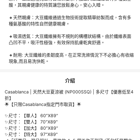
酸，其親膚健康的特質讓您放鬆身心，安心入睡。
責任細則
🔸天然親膚：大豆纖維通過生物技術提取精華紡製而成，含有多
種氨基酸的特性自然健康親膚。
特別提示
🔸吸濕透氣：大豆纖維擁有不規則的構槽狀結構，由於纖維表面
貨品價格以訂購當日所示為準，優惠不可與其他優惠及折扣同時使
凸凹不平，吸汗性極強，有效保持肌膚乾爽舒適。
🔸耐用: 大豆纖維的柔韌度高，在正常洗滌情況下不必擔心有收縮
「訂單日」翌日起計，最快約 4~5 個工作天到貨 (不包括星期六
現象,而且易洗快乾。
日及公眾假期)，如遇 缺貨 或 其他不可控因素(例如：中秋節、聖
*產品圖案或因面料隨機剪裁而略有不同。所有產品圖片只供參，
介紹
產品顏色或會因電腦或手機螢幕設定或燈光下存在差異及略有不
Casablanca | 天然大豆夏涼被 (NP000SSQ) | 多尺寸【優惠低至4
折】
運輸過程中 外盒包裝 可能因碰撞而造成 損毀 或 凹陷 或 皺紋；但
🌟【只限Casablanca指定門市取貨】🌟
本公司並不接受以外盒或產品包裝與圖片不符、貨期延誤等作退/
✨尺寸：【單人】 60"X89"
✨尺寸：【雙人】 70"X89"
✨尺寸：【加大】 80"X89"
訂單一經確定，均不能更改、取消、退款及轉讓。請務必核實所有
✨尺寸：【特大】 97"X89"
資料，如因閣下所填之個人資料導致派送失誤，本公司恕不負任何