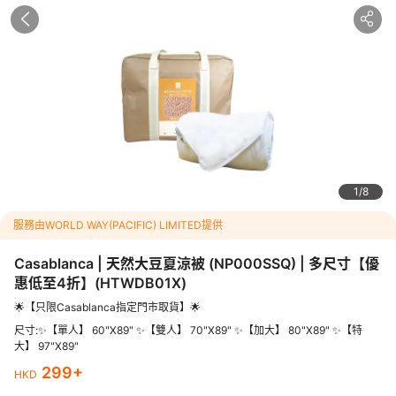
大】 97"X89"
299
HKD
<p><img style="display: block; margin-left: auto; margin-righ
t: auto;" src="https://dimg04.c-ctrip.com/images/2160f1200
0gakwzfp3876.jpg" alt="" /></p>
<h3><span style="text-decoration: underline; color: #0000f
f;">Casablanca | 天然大豆夏涼被 (NP000SSQ) | 多尺寸</span
></h3><p>&nbsp;</p><p>擁有"新世紀綠色環保纖維"之名譽，
團號：
HTWDB01X
1
8
天然大豆夏涼被以大豆豆粕為原料，生產過程完全符合環保要
求；加上大豆纖維含有多種氨基酸，其親膚健康的特質讓您放鬆
服務由WORLD WAY(PACIFIC) LIMITED提供
身心，安心入睡。</p><p><br />🔸天然親膚：大豆纖維通過生
物技術提取精華紡製而成，含有多種氨基酸的特性自然健康親
Casablanca | 天然大豆夏涼被 (NP000SSQ) | 多尺寸【優
膚。</p><p><br />🔸吸濕透氣：大豆纖維擁有不規則的構槽狀
惠低至4折】
(
HTWDB01X
)
結構，由於纖維表面凸凹不平，吸汗性極強，有效保持肌膚乾爽
🌟【只限Casablanca指定門市取貨】🌟
舒適。</p><p><br />🔸耐用: 大豆纖維的柔韌度高，在正常洗滌
情況下不必擔心有收縮現象,而且易洗快乾。</p>
尺寸:✨【單人】 60"X89" ✨【雙人】 70"X89" ✨【加大】 80"X89" ✨【特
大】 97"X89"
299
+
HKD
行程介紹