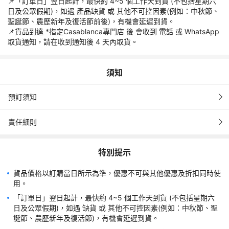
📌「訂單日」翌日起計，最快約 4~5 個工作天到貨 (不包括星期六
日及公眾假期)，如遇 產品缺貨 或 其他不可控因素(例如：中秋節、
訂單成功付款並確認後，閣下會收到 「預訂確認電郵」 及 電子收
聖誕節、農歷新年及復活節前後)，有機會延遲到貨。
📌貨品到達 *指定Casablanca專門店 後 會收到 電話 或 WhatsApp
「預訂確認電郵」不代表已成功預留訂購之產品，一切取決於供應
取貨通知，請在收到通知後 4 天內取貨。
商庫存數量。如遇產品缺貨，閣下可以選擇其他同等或更高價值的
產品，只需補貼相關差額。若無合適替代貨品，本公司有權取消訂
須知
如本公司取消訂單，退款會按照原先的付款方式退回款項。以上任
何情況下均不會向客戶收取退貨手續費。退款一般需時約 2~4 星
預訂須知
期。實際的退款時間取決於發卡銀行，詳情請向閣下的發卡銀行查
責任細則
只限Casablanca門市自取，貨品到達 *指定Casablanca專門店 
後會收到 電話 或 WhatsApp 取貨通知，請在收到通知後 4 天內
特別提示
取貨時，必須提交 永安旅遊電子收據 列印本予以商戶，經
貨品價格以訂購當日所示為準，優惠不可與其他優惠及折扣同時使
Casablanca指定門市取貨地址如下：

「訂單日」翌日起計，最快約 4~5 個工作天到貨 (不包括星期六
【香港區】🌟香港仔 - 香港仔中心； 地址：香港仔中心二期地下
日及公眾假期)，如遇 缺貨 或 其他不可控因素(例如：中秋節、聖
14號舖；電話：2556-2668；營業時間：11:00am-09:00pm。 
※※ 
