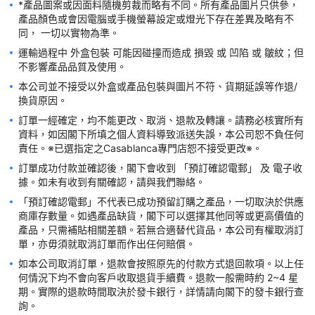
【九龍區】🌟太子 - 始創中心；地址：旺角彌敦道750號始創中心
*產品圖案或因面料隨機剪裁而略有不同。所有產品圖片只供參，
三樓342-343號舖；電話：2625-1137；營業時間：11:00am-
產品顏色或會因電腦或手機螢幕設定或燈光下存在差異及略有不
09:30pm。 ※  🌟黄大仙 - 黄大仙中心南館；地址：旺角彌敦道
750號始創中心三樓342-343號舖；電話：2625-1137；營業時
運輸過程中 外盒包裝 可能因碰撞而造成 損毀 或 凹陷 或 皺紋；但
間：11:00am-09:30pm。 ※  🌟觀塘 - 駱駝漆大廈；地址：觀塘
開源道60號駱駝漆大廈三期三樓L (01) 室；電話：3421-0651；
本公司並不接受以外盒或產品包裝與圖片不符、貨期延誤等作退/
營業時間：11:00am-08:00pm。※ ※

【新界區】🌟大埔 - 新達廣場；地址：大埔南運路9號新達廣場一
樓77號舖；電話：2638-8145；營業時間：11:00am-
訂單一經確定，均不能更改、取消、退款及轉讓。請務必核實所有
09:30pm。 ※  🌟上水 - 馬會道；地址：新界上水馬會道184號後
資料，如因閣下所填之個人資料導致派送失誤，本公司恕不負任何
座地下A舖；電話：2638-8145；營業時間：10:30am-
08:30pm。 ※  🌟天水圍 - 天耀邨；地址：新界天水圍天耀邨天耀
訂單成功付款並確認後，閣下會收到 「預訂確認電郵」 及 電子收
廣場一樓L107鋪；電話：2563-9578；營業時間：10:30am-
09:00pm。 ※  🌟將軍澳 - 厚德邨TKO Gateway；地址：將軍澳
厚德邨TKO Gateway一樓西翼W116號舖；電話：2890-6154；
「預訂確認電郵」不代表已成功預留訂購之產品，一切取決於供應
營業時間：11:00am-09:00pm。※ 🌟荃灣 - 愉景新城；地址：荃
商庫存數量。如遇產品缺貨，閣下可以選擇其他同等或更高價值的
灣青山道398號愉景新城二樓2063號鋪；電話：2432-3022；營
產品，只需補貼相關差額。若無合適替代貨品，本公司有權取消訂
業時間：11:00am-09:00pm。 ※  🌟元朗 - 元發樓；地址：元朗
壽富街71號元發樓地下8號舖；電話：2488-8896；營業時間：
如本公司取消訂單，退款會按照原先的付款方式退回款項。以上任
10:00am-08:00pm。
何情況下均不會向客戶收取退貨手續費。退款一般需時約 2~4 星
*Casablanca指定門市地址或營業時間會不時調整或更改，請到
期。實際的退款時間取決於發卡銀行，詳情請向閣下的發卡銀行查
https://shop.casablanca.com.hk/pages/storelocator以取得最