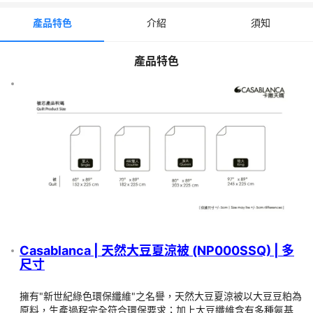
Casablanca | 天然大豆夏涼被 (NP000SSQ) | 多尺寸【優惠低至4
產品特色
介紹
須知
折】
🌟【只限Casablanca指定門市取貨】🌟
產品特色
✨尺寸：【單人】 60"X89"
✨尺寸：【雙人】 70"X89"
✨尺寸：【加大】 80"X89"
✨尺寸：【特大】 97"X89"
📌「訂單日」翌日起計，最快約 4~5 個工作天到貨 (不包括星期六
日及公眾假期)，如遇 產品缺貨 或 其他不可控因素(例如：中秋節、
聖誕節、農歷新年及復活節前後)，有機會延遲到貨。
📌貨品到達 *指定Casablanca專門店 後 會收到 電話 或 WhatsApp
取貨通知，請在收到通知後 4 天內取貨。
須知
Casablanca | 天然大豆夏涼被 (NP000SSQ) | 多
尺寸
費用
擁有"新世紀綠色環保纖維"之名譽，天然大豆夏涼被以大豆豆粕為
預訂須知
原料，生產過程完全符合環保要求；加上大豆纖維含有多種氨基