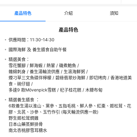
行程介紹
【九龍酒店 - 倚窗閣】尖沙咀彌敦道19～21號九龍酒店2樓 (電話: 2
產品特色
介紹
須知
734 3803)
產品特色
供應時間：11:30-14:30
須知
國際海鮮 及 養生膳食自助午餐
費用
精選美食：

雪花蟹腳 / 鮮海蝦 / 熱葷 / 磯煮鮑魚 /

雜綿刺身 / 養生湯輪流供應 / 生滾海鮮粥 /

預訂須知
煙刁草三文魚碟伴檸檬 / 碧綠翡翠炒海鮮 / 即切烤肉 / 香港地道美
食 - 碗仔翅 / 

責任細則
多達9 款Mövenpick雪糕 / 杞子桂花糕 / 木糠布甸
精選養生膳食 ：

特別提示
6款養生湯以淮山、黨參、五指毛桃、鮮人參、紅棗、姬松茸、花
膠、北芪、沙參、玉竹作引 (每天輪流供應一款)

此產品並非 <<即時確認>>產品，客人預訂後會收到系統自動發送
野生姬松茸燜雞

的預訂電郵，其預訂電郵不代表成功留位。
日本山藥蒸鮮排骨

南北杏桃膠雪耳糖水
將於3個工作天內確認訂單，預訂視乎供應情況而定，並以最終電