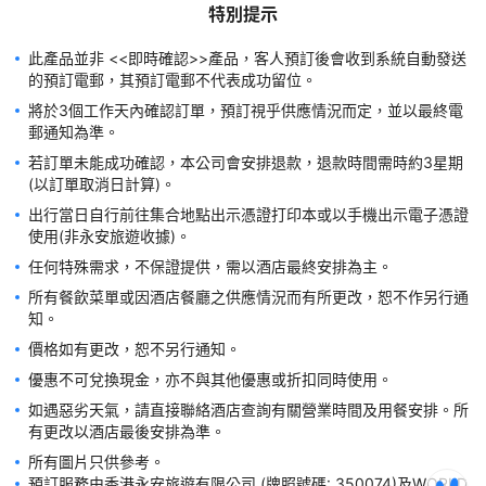
特別提示
此產品並非 <<即時確認>>產品，客人預訂後會收到系統自動發送
的預訂電郵，其預訂電郵不代表成功留位。
將於3個工作天內確認訂單，預訂視乎供應情況而定，並以最終電
郵通知為準。
若訂單未能成功確認，本公司會安排退款，退款時間需時約3星期 
(以訂單取消日計算)。
出行當日自行前往集合地點出示憑證打印本或以手機出示電子憑證
使用(非永安旅遊收據)。
任何特殊需求，不保證提供，需以酒店最終安排為主。
所有餐飲菜單或因酒店餐廳之供應情況而有所更改，恕不作另行通
知。
價格如有更改，恕不另行通知。
優惠不可兌換現金，亦不與其他優惠或折扣同時使用。
如遇惡劣天氣，請直接聯絡酒店查詢有關營業時間及用餐安排。所
預訂服務由香港永安旅遊有限公司 (牌照號碼: 350074)及WORLD 