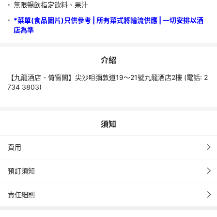
郵通知為準。
無限暢飲指定飲料、果汁
若訂單未能成功確認，本公司會安排退款，退款時間需時約3星期 
*菜單(食品圖片)只供參考 | 所有菜式將輪流供應 | 一切安排以酒
(以訂單取消日計算)。
店為準
出行當日自行前往集合地點出示憑證打印本或以手機出示電子憑證
使用(非永安旅遊收據)。
介紹
任何特殊需求，不保證提供，需以酒店最終安排為主。
所有餐飲菜單或因酒店餐廳之供應情況而有所更改，恕不作另行通
【九龍酒店 - 倚窗閣】尖沙咀彌敦道19～21號九龍酒店2樓 (電話: 2
知。
734 3803)
價格如有更改，恕不另行通知。
優惠不可兌換現金，亦不與其他優惠或折扣同時使用。
須知
如遇惡劣天氣，請直接聯絡酒店查詢有關營業時間及用餐安排。所
費用
預訂服務由香港永安旅遊有限公司 (牌照號碼: 350074)及WORLD 
WAY(PACIFIC) LIMITED 提供。如有任何爭議，「九龍酒店」及
預訂須知
「永安旅遊」及「WORLD WAY」 將保留最終決定權。
責任細則