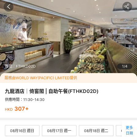
國際海鮮 及 養生膳食自助午餐
精選美食：

雪花蟹腳 / 鮮海蝦 / 熱葷 / 磯煮鮑魚 /

雜綿刺身 / 養生湯輪流供應 / 生滾海鮮粥 /

煙刁草三文魚碟伴檸檬 / 碧綠翡翠炒海鮮 / 即切烤肉 / 香港地道美
食 - 碗仔翅 / 

多達9 款Mövenpick雪糕 / 杞子桂花糕 / 木糠布甸
精選養生膳食 ：

6款養生湯以淮山、黨參、五指毛桃、鮮人參、紅棗、姬松茸、花
團號：
FTHKD02D
1
4
膠、北芪、沙參、玉竹作引 (每天輪流供應一款)

野生姬松茸燜雞

服務由WORLD WAY(PACIFIC) LIMITED提供
日本山藥蒸鮮排骨

南北杏桃膠雪耳糖水
九龍酒店｜倚窗閣 | 自助午餐
(
FTHKD02D
)
無限暢飲指定飲料、果汁
供應時間：11:30-14:30
<p><strong><span style="color: #0000ff;">*菜單(食品圖片)
307
+
HKD
只供參考 | 所有菜式將輪流供應 | 一切安排以酒店為準</span></
strong></p>
更多
08月16日 週日
08月17日 週一
08月18日 週二
08月19
日期