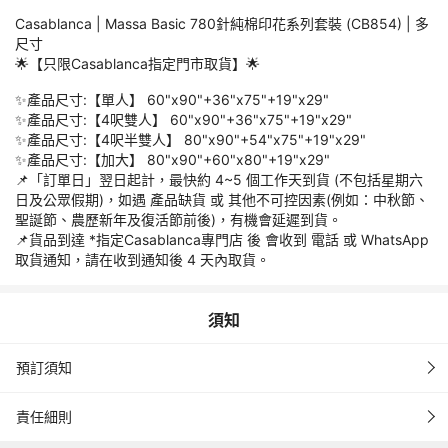
資料，如因閣下所填之個人資料導致派送失誤，本公司恕不負任何
Casablanca | Massa Basic 780針純棉印花系列套裝 (CB854) | 多
尺寸
訂單成功付款並確認後，閣下會收到 「預訂確認電郵」 及 電子收
🌟【只限Casablanca指定門市取貨】🌟
✨產品尺寸:【單人】 60"x90"+36"x75"+19"x29"
「預訂確認電郵」不代表已成功預留訂購之產品，一切取決於供應
✨產品尺寸:【4呎雙人】 60"x90"+36"x75"+19"x29"
商庫存數量。如遇產品缺貨，閣下可以選擇其他同等或更高價值的
✨產品尺寸:【4呎半雙人】 80"x90"+54"x75"+19"x29"
產品，只需補貼相關差額。若無合適替代貨品，本公司有權取消訂
✨產品尺寸:【加大】 80"x90"+60"x80"+19"x29"
📌「訂單日」翌日起計，最快約 4~5 個工作天到貨 (不包括星期六
如本公司取消訂單，退款會按照原先的付款方式退回款項。以上任
日及公眾假期)，如遇 產品缺貨 或 其他不可控因素(例如：中秋節、
何情況下均不會向客戶收取退貨手續費。退款一般需時約 2~4 星
聖誕節、農歷新年及復活節前後)，有機會延遲到貨。
期。實際的退款時間取決於發卡銀行，詳情請向閣下的發卡銀行查
📌貨品到達 *指定Casablanca專門店 後 會收到 電話 或 WhatsApp
取貨通知，請在收到通知後 4 天內取貨。
只限Casablanca門市自取，貨品到達 *指定Casablanca專門店 
後會收到 電話 或 WhatsApp 取貨通知，請在收到通知後 4 天內
須知
取貨時，必須提交 永安旅遊電子收據 列印本予以商戶，經
預訂須知
Casablanca指定門市取貨地址如下：

責任細則
【香港區】🌟香港仔 - 香港仔中心； 地址：香港仔中心二期地下
14號舖；電話：2556-2668；營業時間：11:00am-09:00pm。 