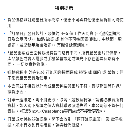
※※ 

特別提示
【九龍區】🌟太子 - 始創中心；地址：旺角彌敦道750號始創中心
三樓342-343號舖；電話：2625-1137；營業時間：11:00am-
貨品價格以訂購當日所示為準，優惠不可與其他優惠及折扣同時使
09:30pm。 ※  🌟黄大仙 - 黄大仙中心南館；地址：旺角彌敦道
750號始創中心三樓342-343號舖；電話：2625-1137；營業時
間：11:00am-09:30pm。 ※  🌟觀塘 - 駱駝漆大廈；地址：觀塘
「訂單日」翌日起計，最快約 4~5 個工作天到貨 (不包括星期六
開源道60號駱駝漆大廈三期三樓L (01) 室；電話：3421-0651；
日及公眾假期)，如遇 缺貨 或 其他不可控因素(例如：中秋節、聖
營業時間：11:00am-08:00pm。※ ※

【新界區】🌟大埔 - 新達廣場；地址：大埔南運路9號新達廣場一
*產品圖案或因面料隨機剪裁而略有不同。所有產品圖片只供參，
樓77號舖；電話：2638-8145；營業時間：11:00am-
產品顏色或會因電腦或手機螢幕設定或燈光下存在差異及略有不
09:30pm。 ※  🌟上水 - 馬會道；地址：新界上水馬會道184號後
座地下A舖；電話：2638-8145；營業時間：10:30am-
08:30pm。 ※  🌟天水圍 - 天耀邨；地址：新界天水圍天耀邨天耀
運輸過程中 外盒包裝 可能因碰撞而造成 損毀 或 凹陷 或 皺紋；但
廣場一樓L107鋪；電話：2563-9578；營業時間：10:30am-
09:00pm。 ※  🌟將軍澳 - 厚德邨TKO Gateway；地址：將軍澳
本公司並不接受以外盒或產品包裝與圖片不符、貨期延誤等作退/
厚德邨TKO Gateway一樓西翼W116號舖；電話：2890-6154；
營業時間：11:00am-09:00pm。※ 🌟荃灣 - 愉景新城；地址：荃
訂單一經確定，均不能更改、取消、退款及轉讓。請務必核實所有
灣青山道398號愉景新城二樓2063號鋪；電話：2432-3022；營
資料，如因閣下所填之個人資料導致派送失誤，本公司恕不負任何
業時間：11:00am-09:00pm。 ※  🌟元朗 - 元發樓；地址：元朗
壽富街71號元發樓地下8號舖；電話：2488-8896；營業時間：
訂單成功付款並確認後，閣下會收到 「預訂確認電郵」 及 電子收
*Casablanca指定門市地址或營業時間會不時調整或更改，請到