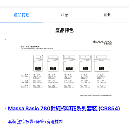
行程介紹
Casablanca | Massa Basic 780針純棉印花系列套裝 (CB854) | 多
產品特色
介紹
須知
尺寸
🌟【只限Casablanca指定門市取貨】🌟
產品特色
✨產品尺寸:【單人】 60"x90"+36"x75"+19"x29"
✨產品尺寸:【4呎雙人】 60"x90"+36"x75"+19"x29"
✨產品尺寸:【4呎半雙人】 80"x90"+54"x75"+19"x29"
✨產品尺寸:【加大】 80"x90"+60"x80"+19"x29"
📌「訂單日」翌日起計，最快約 4~5 個工作天到貨 (不包括星期六
日及公眾假期)，如遇 產品缺貨 或 其他不可控因素(例如：中秋節、
聖誕節、農歷新年及復活節前後)，有機會延遲到貨。
📌貨品到達 *指定Casablanca專門店 後 會收到 電話 或 WhatsApp
取貨通知，請在收到通知後 4 天內取貨。
須知
Massa Basic 780針純棉印花系列套裝 (CB854)
費用
套裝包括:被袋+床笠+有邊枕袋