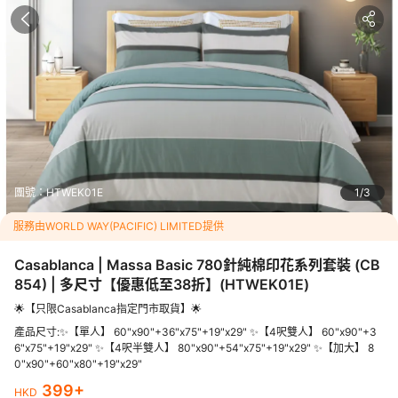
<p><img style="display: block; margin-left: auto; margin-righ
t: auto;" src="https://dimg04.c-ctrip.com/images/2162a1200
0gcxsjxgECC5.jpg" alt="" /></p>
<h3><span style="text-decoration: underline; color: #0000f
f;">Massa Basic 780針純棉印花系列套裝 (CB854)</span></h
3><p>&nbsp;</p><p><span style="color: #0000ff;">套裝包
括:被袋+床笠+有邊枕袋</span></p><p>&nbsp;</p><p>採用1
00%天然純棉，不對肌膚有任何刺激或副作用，棉質且吸濕透氣
團號：
力強，可吸收環境中的水分而令質感更柔軟，感覺自然份外舒
HTWEK01E
1
3
適。</p><p>&nbsp;</p><p>歷久耐用：純棉的抗鹼性令床品更
服務由WORLD WAY(PACIFIC) LIMITED提供
耐洗耐用，擁用較長的使用壽命</p><p>&nbsp;</p><p>🔸天然
親膚：採用100%天然純棉纖維，柔軟親膚無刺激。</p><p>&nb
Casablanca | Massa Basic 780針純棉印花系列套裝 (CB
sp;</p><p>🔸柔軟透氣：優異吸濕及透氣性，可吸收環境中多餘
水分，令織物質感更柔軟。</p><p>&nbsp;</p><p>🔸抗靜電
854) | 多尺寸【優惠低至38折】
(
HTWEK01E
)
性：因其吸濕透氣性強而擁有抗靜電性，給予更親密之睡眠觸
🌟【只限Casablanca指定門市取貨】🌟
感。</p><p>&nbsp;</p><p>🔸出眾顏色：採用活性印花印染工
產品尺寸:✨【單人】 60"x90"+36"x75"+19"x29" ✨【4呎雙人】 60"x90"+3
藝，令顏色更鮮豔出眾。</p><p>&nbsp;</p><p>🔸歷久耐用：
6"x75"+19"x29" ✨【4呎半雙人】 80"x90"+54"x75"+19"x29" ✨【加大】 8
純棉的抗鹼性令床品更耐洗耐用，擁用較長的使用壽命。</p>
0"x90"+60"x80"+19"x29"
399
+
HKD