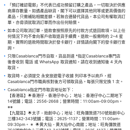
https://shop.casablanca.com.hk/pages/storelocator以取得最
「預訂確認電郵」不代表已成功預留訂購之產品，一切取決於供應
商庫存數量。如遇產品缺貨，閣下可以選擇其他同等或更高價值的
如有任何爭議World Way (Pacific) Limited 及 卡撒天嬌香港有限
產品，只需補貼相關差額。若無合適替代貨品，本公司有權取消訂
如本公司取消訂單，退款會按照原先的付款方式退回款項。以上任
何情況下均不會向客戶收取退貨手續費。退款一般需時約 2~4 星
期。實際的退款時間取決於發卡銀行，詳情請向閣下的發卡銀行查
只限Casablanca門市自取，貨品到達 *指定Casablanca專門店 
後會收到 電話 或 WhatsApp 取貨通知，請在收到通知後 4 天內
取貨時，必須提交 永安旅遊電子收據 列印本予以商戶，經
Casablanca指定門市取貨地址如下：

【香港區】🌟香港仔 - 香港仔中心； 地址：香港仔中心二期地下
14號舖；電話：2556-2668；營業時間：11:00am-09:00pm。 
※※ 

【九龍區】🌟太子 - 始創中心；地址：旺角彌敦道750號始創中心
三樓342-343號舖；電話：2625-1137；營業時間：11:00am-
09:30pm。 ※  🌟黄大仙 - 黄大仙中心南館；地址：旺角彌敦道