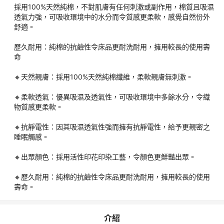
預訂須知
採用100%天然純棉，不對肌膚有任何刺激或副作用，棉質且吸濕
透氣力強，可吸收環境中的水分而令質感更柔軟，感覺自然份外
舒適。
責任細則
歷久耐用：純棉的抗鹼性令床品更耐洗耐用，擁用較長的使用壽
命
特別提示
🔸天然親膚：採用100%天然純棉纖維，柔軟親膚無刺激。
貨品價格以訂購當日所示為準，優惠不可與其他優惠及折扣同時使
🔸柔軟透氣：優異吸濕及透氣性，可吸收環境中多餘水分，令織
「訂單日」翌日起計，最快約 4~5 個工作天到貨 (不包括星期六
物質感更柔軟。
日及公眾假期)，如遇 缺貨 或 其他不可控因素(例如：中秋節、聖
🔸抗靜電性：因其吸濕透氣性強而擁有抗靜電性，給予更親密之
睡眠觸感。
*產品圖案或因面料隨機剪裁而略有不同。所有產品圖片只供參，
產品顏色或會因電腦或手機螢幕設定或燈光下存在差異及略有不
🔸出眾顏色：採用活性印花印染工藝，令顏色更鮮豔出眾。
運輸過程中 外盒包裝 可能因碰撞而造成 損毀 或 凹陷 或 皺紋；但
🔸歷久耐用：純棉的抗鹼性令床品更耐洗耐用，擁用較長的使用
壽命。
本公司並不接受以外盒或產品包裝與圖片不符、貨期延誤等作退/
介紹
訂單一經確定，均不能更改、取消、退款及轉讓。請務必核實所有