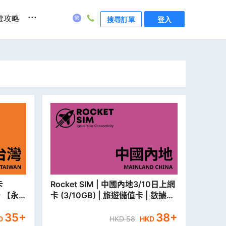
...
遊攻略
搜尋訂單
登入
Rocket SIM | 中國內地3/10日上網
卡 【永
卡 (3/10GB) | 旅遊儲值卡 | 數據卡
【永安門市取貨/本地平郵寄出】
35
+
38
+
D
HKD
58
HKD