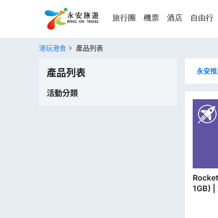
旅行團
機票
酒店
自由行
港玩港食
產品列表
永安推
產品列表
活動分類
Rocket SIM | 
1GB)
分行取