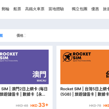
郵輪
船票
高鐵火車票
當地體驗
獨立包團
優惠
旅
薦
價格
澳門2日上網卡 (每日
Rocket SIM | 台灣5日上網卡
 | 旅遊儲值卡 | 數據卡【永安
(5GB) | 旅遊儲值卡 | 數據
貨/本地平郵寄出】
安門市取貨/本地平郵寄出】
33
+
HKD
48
HKD
HKD
78
HK