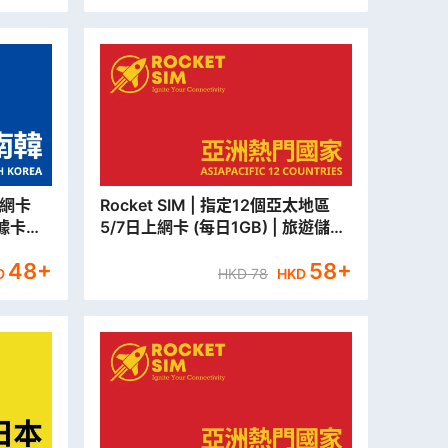
Rocket SIM | 指定12個亞太地區
數據卡
5/7日上網卡 (每日1GB) | 旅遊儲值
出】
卡 | 數據卡【永安門市取貨/本地平
48
+
58
+
郵寄出】
D
HKD
78
HKD