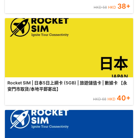
38
+
HKD
58
HKD
Rocket SIM | 日本5日上網卡 (5GB) | 旅遊儲值卡 | 數據卡 【永
安門市取貨/本地平郵寄出】
40
+
HKD
68
HKD