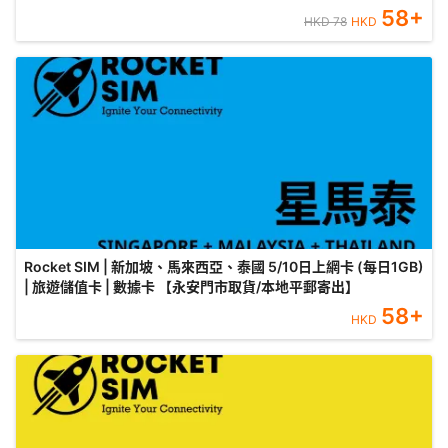
58
+
HKD
78
HKD
Rocket SIM | 新加坡、馬來西亞、泰國 5/10日上網卡 (每日1GB)
| 旅遊儲值卡 | 數據卡 【永安門市取貨/本地平郵寄出】
58
+
HKD