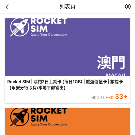
列表頁
Rocket SIM | 澳門2日上網卡 (每日1GB) | 旅遊儲值卡 | 數據卡
【永安分行取貨/本地平郵寄出】
33
+
HKD
48
HKD