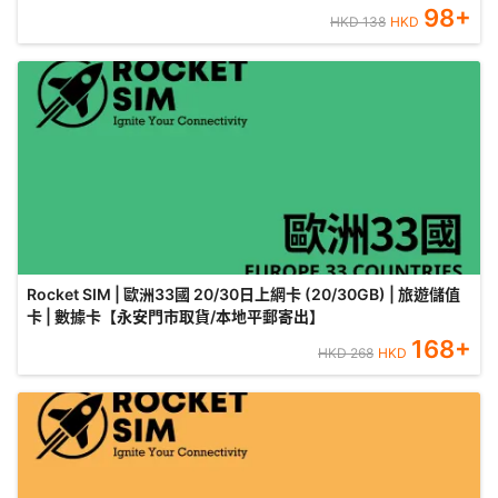
98
+
HKD
138
HKD
Rocket SIM | 歐洲33國 20/30日上網卡 (20/30GB) | 旅遊儲值
卡 | 數據卡【永安門市取貨/本地平郵寄出】
168
+
HKD
268
HKD