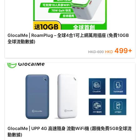
GlocalMe | RoamPlug – 全球4合1可上網萬用插座 (免費10GB
全球流動數據)
499
+
HKD
699
HKD
GlocalMe | UPP 4G 高速隨身 流動WiFi機 (跟機免費5GB全球流
動數據)