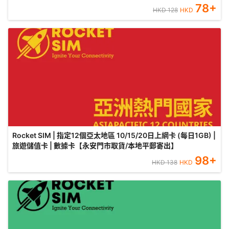
78
+
HKD
128
HKD
Rocket SIM | 指定12個亞太地區 10/15/20日上網卡 (每日1GB) |
旅遊儲值卡 | 數據卡【永安門市取貨/本地平郵寄出】
98
+
HKD
138
HKD