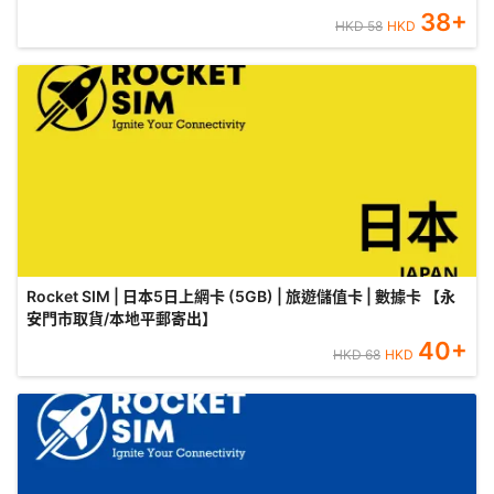
38
+
HKD
58
HKD
Rocket SIM | 日本5日上網卡 (5GB) | 旅遊儲值卡 | 數據卡 【永
安門市取貨/本地平郵寄出】
40
+
HKD
68
HKD