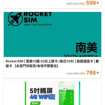
599
+
HKD
629
HKD
Rocket SIM | 南美10國 20日上網卡 (每日1GB) | 旅遊儲值卡 | 數
據卡 【永安門市取貨/本地平郵寄出】
788
+
HKD
888
HKD