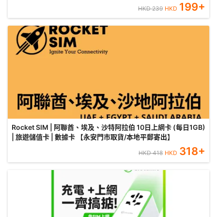
199
+
HKD
239
HKD
Rocket SIM | 阿聯酋、埃及、沙特阿拉伯 10日上網卡 (每日1GB)
| 旅遊儲值卡 | 數據卡 【永安門市取貨/本地平郵寄出】
318
+
HKD
418
HKD