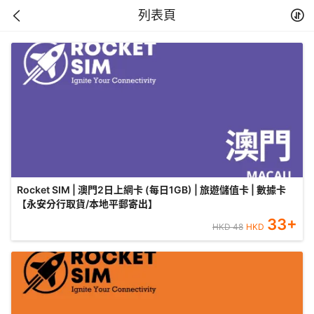
列表頁
Rocket SIM | 澳門2日上網卡 (每日1GB) | 旅遊儲值卡 | 數據卡
【永安分行取貨/本地平郵寄出】
33
+
HKD
48
HKD