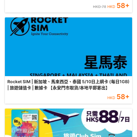
58
+
HKD
78
HKD
Rocket SIM | 新加坡、馬來西亞、泰國 5/10日上網卡 (每日1GB)
| 旅遊儲值卡 | 數據卡 【永安門市取貨/本地平郵寄出】
58
+
HKD