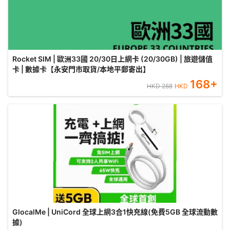
Rocket SIM | 歐洲33國 20/30日上網卡 (20/30GB) | 旅遊儲值
卡 | 數據卡【永安門市取貨/本地平郵寄出】
168
+
HKD
268
HKD
GlocalMe | UniCord 全球上網3合1快充線(免費5GB 全球流動數
據)