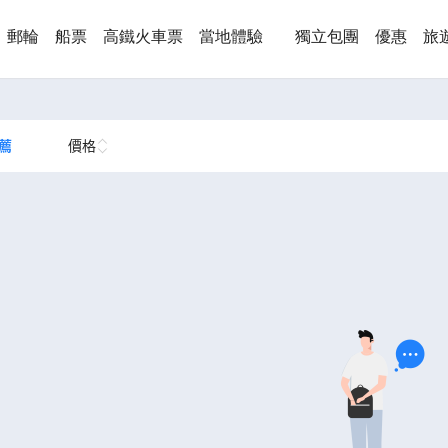
郵輪
船票
高鐵火車票
當地體驗
獨立包團
優惠
旅
薦
價格