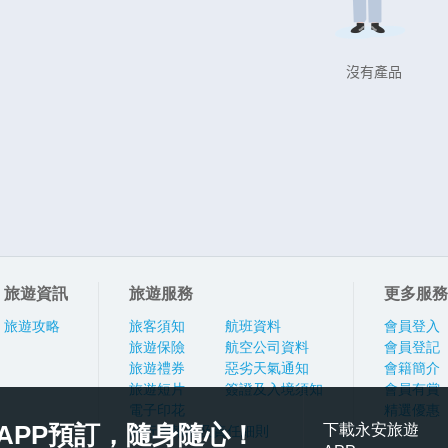
沒有產品
旅遊資訊
旅遊服務
更多服務
旅遊攻略
旅客須知
航班資料
會員登入
旅遊保險
航空公司資料
會員登記
旅遊禮券
惡劣天氣通知
會籍簡介
旅遊短片
簽證及入境須知
會員有賞
電子印花
精選優惠
APP預訂，隨身隨心！
下載永安旅遊
旅行團報名及責任細則