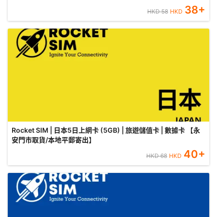
38
+
HKD
58
HKD
Rocket SIM | 日本5日上網卡 (5GB) | 旅遊儲值卡 | 數據卡 【永
安門市取貨/本地平郵寄出】
40
+
HKD
68
HKD