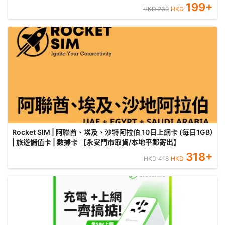
199
+
HKD
239
HKD
Rocket SIM | 阿聯酋、埃及、沙特阿拉伯 10日上網卡 (每日1GB)
| 旅遊儲值卡 | 數據卡 【永安門市取貨/本地平郵寄出】
318
+
HKD
418
HKD