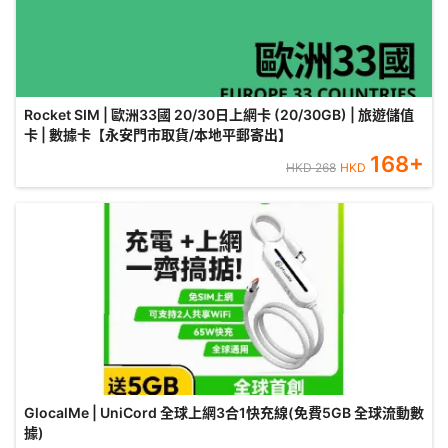
Rocket SIM | 歐洲33國 20/30日上網卡 (20/30GB) | 旅遊儲值
卡 | 數據卡【永安門市取貨/本地平郵寄出】
168
+
HKD
268
HKD
GlocalMe | UniCord 全球上網3合1快充線(免費5GB 全球流動數
據)