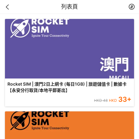
列表頁
Rocket SIM | 澳門2日上網卡 (每日1GB) | 旅遊儲值卡 | 數據卡
【永安分行取貨/本地平郵寄出】
33
+
HKD
48
HKD