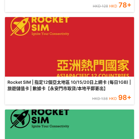
78
+
HKD
128
HKD
Rocket SIM | 指定12個亞太地區 10/15/20日上網卡 (每日1GB) |
旅遊儲值卡 | 數據卡【永安門市取貨/本地平郵寄出】
98
+
HKD
138
HKD