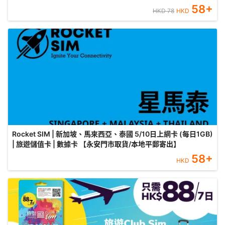
58
+
HKD
78
HKD
Rocket SIM | 新加坡、馬來西亞、泰國 5/10日上網卡 (每日1GB)
| 旅遊儲值卡 | 數據卡 【永安門市取貨/本地平郵寄出】
58
+
HKD