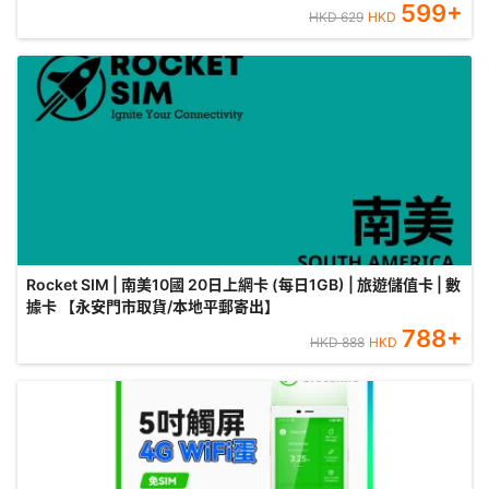
599
+
HKD
629
HKD
Rocket SIM | 南美10國 20日上網卡 (每日1GB) | 旅遊儲值卡 | 數
據卡 【永安門市取貨/本地平郵寄出】
788
+
HKD
888
HKD