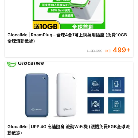
GlocalMe | RoamPlug – 全球4合1可上網萬用插座 (免費10GB
全球流動數據)
499
+
HKD
699
HKD
GlocalMe | UPP 4G 高速隨身 流動WiFi機 (跟機免費5GB全球流
動數據)