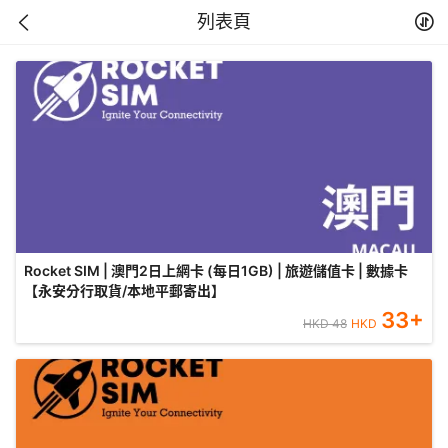
列表頁
Rocket SIM | 澳門2日上網卡 (每日1GB) | 旅遊儲值卡 | 數據卡
【永安分行取貨/本地平郵寄出】
33
+
HKD
48
HKD