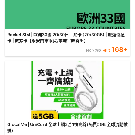
Rocket SIM | 歐洲33國 20/30日上網卡 (20/30GB) | 旅遊儲值
卡 | 數據卡【永安門市取貨/本地平郵寄出】
168
+
HKD
268
HKD
GlocalMe | UniCord 全球上網3合1快充線(免費5GB 全球流動數
據)