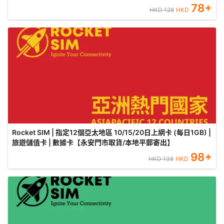
78
+
HKD
128
HKD
Rocket SIM | 指定12個亞太地區 10/15/20日上網卡 (每日1GB) |
旅遊儲值卡 | 數據卡【永安門市取貨/本地平郵寄出】
98
+
HKD
138
HKD