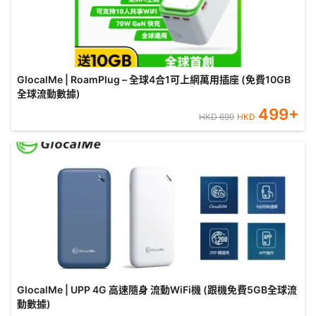
GlocalMe | RoamPlug – 全球4合1可上網萬用插座 (免費10GB
全球流動數據)
499
+
HKD
699
HKD
GlocalMe | UPP 4G 高速隨身 流動WiFi機 (跟機免費5GB全球流
動數據)