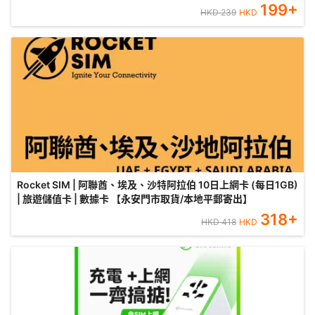
199
+
HKD
239
HKD
Rocket SIM | 阿聯酋、埃及、沙特阿拉伯 10日上網卡 (每日1GB)
| 旅遊儲值卡 | 數據卡 【永安門市取貨/本地平郵寄出】
318
+
HKD
418
HKD