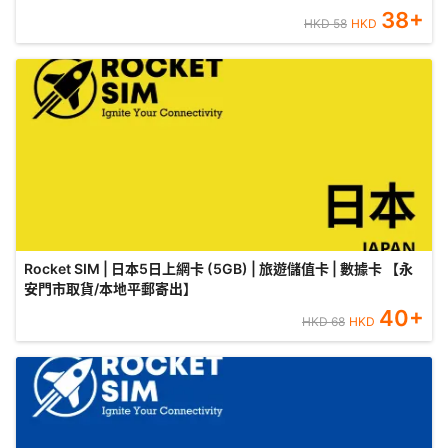
38
+
HKD
58
HKD
Rocket SIM | 日本5日上網卡 (5GB) | 旅遊儲值卡 | 數據卡 【永
安門市取貨/本地平郵寄出】
40
+
HKD
68
HKD