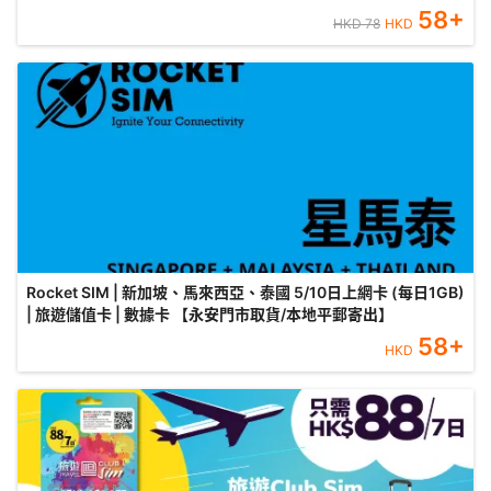
58
+
HKD
78
HKD
Rocket SIM | 新加坡、馬來西亞、泰國 5/10日上網卡 (每日1GB)
| 旅遊儲值卡 | 數據卡 【永安門市取貨/本地平郵寄出】
58
+
HKD