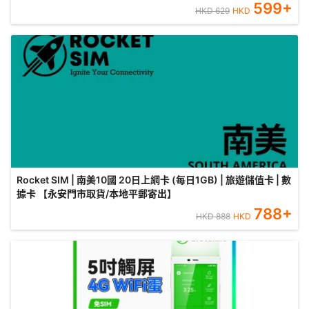
599
+
HKD
629
HKD
Rocket SIM | 南美10國 20日上網卡 (每日1GB) | 旅遊儲值卡 | 數
據卡 【永安門市取貨/本地平郵寄出】
788
+
HKD
888
HKD