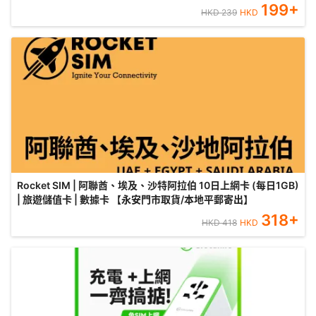
199
+
HKD
239
HKD
Rocket SIM | 阿聯酋、埃及、沙特阿拉伯 10日上網卡 (每日1GB)
| 旅遊儲值卡 | 數據卡 【永安門市取貨/本地平郵寄出】
318
+
HKD
418
HKD