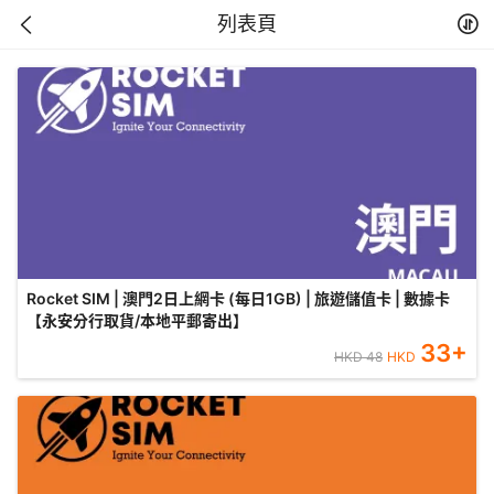
列表頁
Rocket SIM | 澳門2日上網卡 (每日1GB) | 旅遊儲值卡 | 數據卡
【永安分行取貨/本地平郵寄出】
33
+
HKD
48
HKD