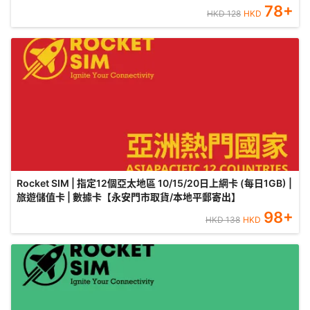
78
+
HKD
128
HKD
Rocket SIM | 指定12個亞太地區 10/15/20日上網卡 (每日1GB) |
旅遊儲值卡 | 數據卡【永安門市取貨/本地平郵寄出】
98
+
HKD
138
HKD