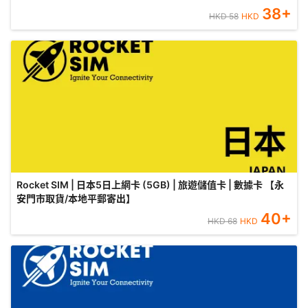
38
+
HKD
58
HKD
Rocket SIM | 日本5日上網卡 (5GB) | 旅遊儲值卡 | 數據卡 【永
安門市取貨/本地平郵寄出】
40
+
HKD
68
HKD