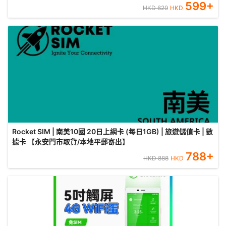
599
+
HKD
629
HKD
Rocket SIM | 南美10國 20日上網卡 (每日1GB) | 旅遊儲值卡 | 數
據卡 【永安門市取貨/本地平郵寄出】
788
+
HKD
888
HKD