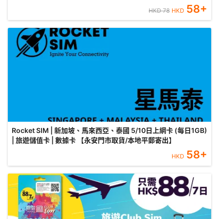
58
+
HKD
78
HKD
Rocket SIM | 新加坡、馬來西亞、泰國 5/10日上網卡 (每日1GB)
| 旅遊儲值卡 | 數據卡 【永安門市取貨/本地平郵寄出】
58
+
HKD