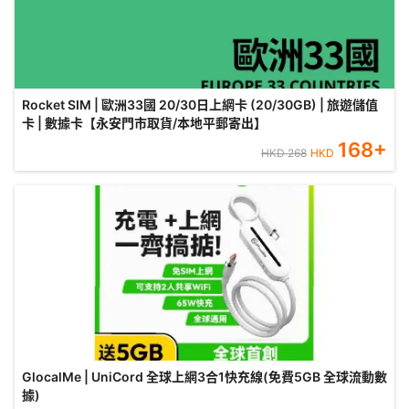
Rocket SIM | 歐洲33國 20/30日上網卡 (20/30GB) | 旅遊儲值
卡 | 數據卡【永安門市取貨/本地平郵寄出】
168
+
HKD
268
HKD
GlocalMe | UniCord 全球上網3合1快充線(免費5GB 全球流動數
據)