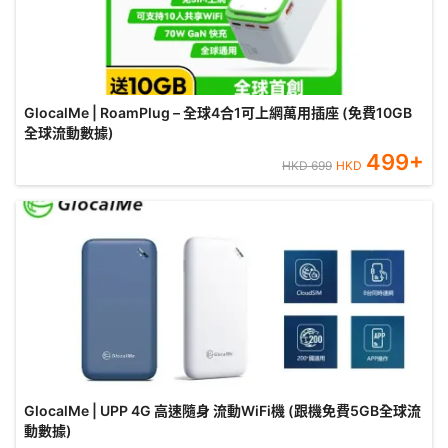
GlocalMe | RoamPlug – 全球4合1可上網萬用插座 (免費10GB
全球流動數據)
499
+
HKD
699
HKD
GlocalMe | UPP 4G 高速隨身 流動WiFi機 (跟機免費5GB全球流
動數據)