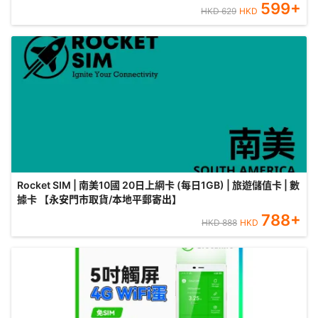
599
+
HKD
629
HKD
Rocket SIM | 南美10國 20日上網卡 (每日1GB) | 旅遊儲值卡 | 數
據卡 【永安門市取貨/本地平郵寄出】
788
+
HKD
888
HKD