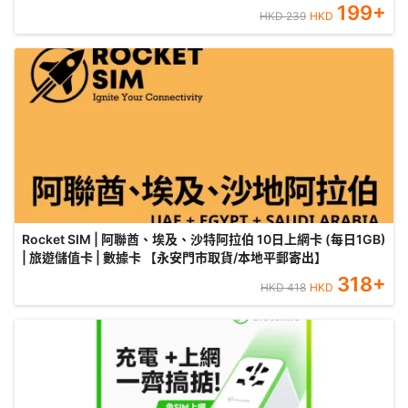
199
+
HKD
239
HKD
Rocket SIM | 阿聯酋、埃及、沙特阿拉伯 10日上網卡 (每日1GB)
| 旅遊儲值卡 | 數據卡 【永安門市取貨/本地平郵寄出】
318
+
HKD
418
HKD