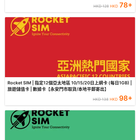
78
+
HKD
128
HKD
Rocket SIM | 指定12個亞太地區 10/15/20日上網卡 (每日1GB) |
旅遊儲值卡 | 數據卡【永安門市取貨/本地平郵寄出】
98
+
HKD
138
HKD