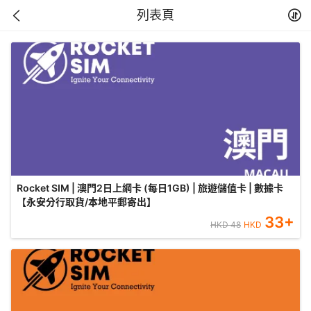
列表頁
Rocket SIM | 澳門2日上網卡 (每日1GB) | 旅遊儲值卡 | 數據卡
【永安分行取貨/本地平郵寄出】
33
+
HKD
48
HKD