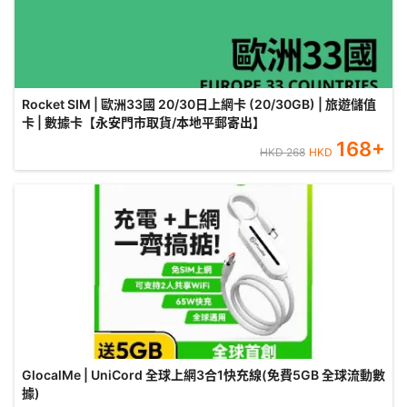
Rocket SIM | 歐洲33國 20/30日上網卡 (20/30GB) | 旅遊儲值
卡 | 數據卡【永安門市取貨/本地平郵寄出】
168
+
HKD
268
HKD
GlocalMe | UniCord 全球上網3合1快充線(免費5GB 全球流動數
據)