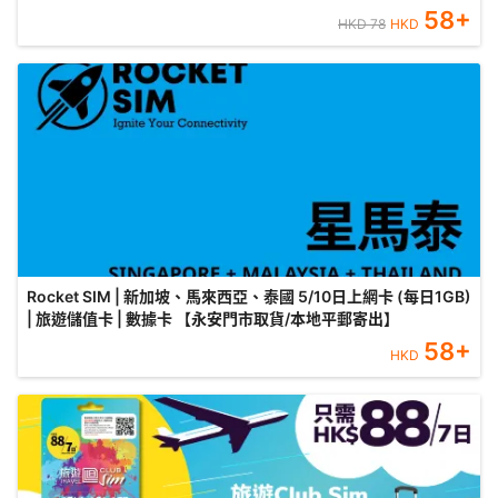
58
+
HKD
78
HKD
Rocket SIM | 新加坡、馬來西亞、泰國 5/10日上網卡 (每日1GB)
| 旅遊儲值卡 | 數據卡 【永安門市取貨/本地平郵寄出】
58
+
HKD