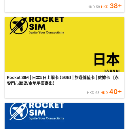
38
+
HKD
58
HKD
Rocket SIM | 日本5日上網卡 (5GB) | 旅遊儲值卡 | 數據卡 【永
安門市取貨/本地平郵寄出】
40
+
HKD
68
HKD