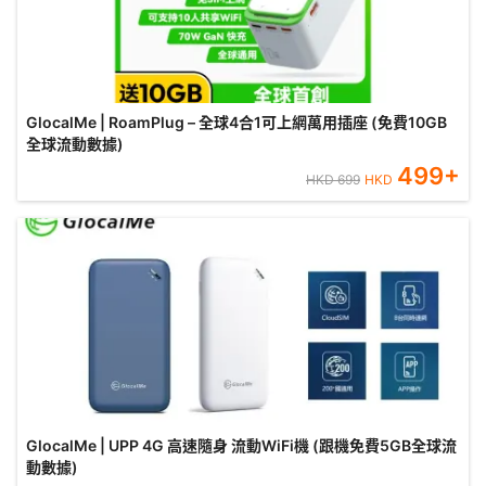
GlocalMe | RoamPlug – 全球4合1可上網萬用插座 (免費10GB
全球流動數據)
499
+
HKD
699
HKD
GlocalMe | UPP 4G 高速隨身 流動WiFi機 (跟機免費5GB全球流
動數據)