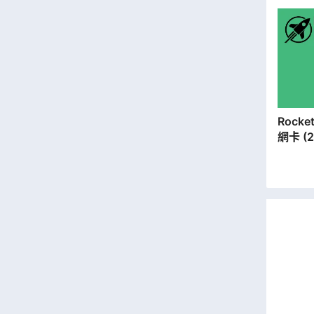
Rocket SIM | 歐洲
網卡 (2
據卡【
出】