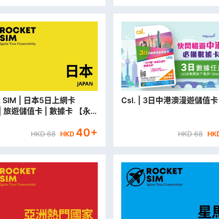
| 日本5日上網卡
Csl. | 3日中港澳漫遊儲值卡
) | 旅遊儲值卡 | 數據卡 【永
取貨/本地平郵寄出】
40
+
HKD
68
HKD
HKD
68
HK