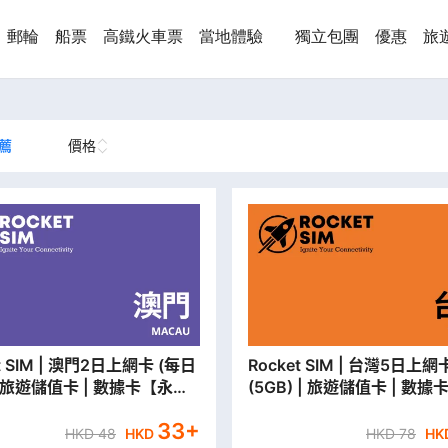
郵輪
船票
高鐵火車票
當地體驗
獨立包團
優惠
旅
薦
價格
澳門2日上網卡 (每日
Rocket SIM | 台灣5日上網卡
 | 旅遊儲值卡 | 數據卡【永安
(5GB) | 旅遊儲值卡 | 數據
貨/本地平郵寄出】
安門市取貨/本地平郵寄出】
33
+
HKD
48
HKD
HKD
78
HK