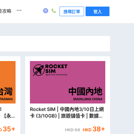
...
遊攻略
搜尋訂單
登入
Rocket SIM | 中國內地3/10日上網
卡 【永
卡 (3/10GB) | 旅遊儲值卡 | 數據卡
【永安門市取貨/本地平郵寄出】
35
+
38
+
D
HKD
58
HKD