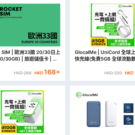
33國 20/30日上
GlocalMe | UniCord 全球上網3合1
0/30GB) | 旅遊儲值卡 | 數
快充線(免費5GB 全球流動數
永安門市取貨/本地平郵寄
168
+
HKD
268
HKD
HKD
239
HKD