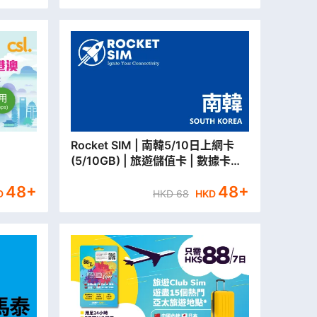
Rocket SIM | 南韓5/10日上網卡
(5/10GB) | 旅遊儲值卡 | 數據卡
【永安門市取貨/本地平郵寄出】
48
+
48
+
D
HKD
68
HKD