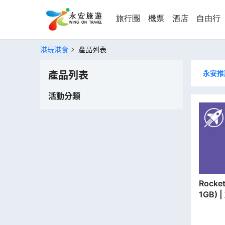
旅行團
機票
酒店
自由行
港玩港食
產品列表
永安推
產品列表
活動分類
Rocket SIM | 
1GB)
分行取