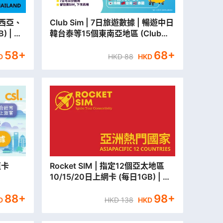
Club Sim | 7日旅遊數據 | 暢遊中日
) | 旅
韓台泰等15個東南亞地區 (Club
市取貨/
Sim新客戶首次登記再送多2日旅遊
58
+
68
+
數據)
D
HKD
88
HKD
值卡
Rocket SIM | 指定12個亞太地區
10/15/20日上網卡 (每日1GB) | 旅
遊儲值卡 | 數據卡【永安門市取貨/
88
+
98
+
本地平郵寄出】
D
HKD
138
HKD