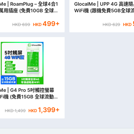
lMe | RoamPlug – 全球4合1
GlocalMe | UPP 4G 高速
萬用插座 (免費10GB 全球流
WiFi機 (跟機免費5GB全球
)
據)
499
+
HKD
699
HKD
HKD
629
HKD
lMe | G4 Pro 5吋觸控螢幕
Fi機 (免費15GB 全球流動數
1,399
+
HKD
1,499
HKD