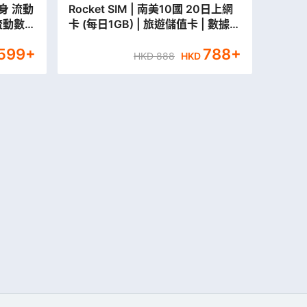
隨身 流動
Rocket SIM | 南美10國 20日上網
流動數
卡 (每日1GB) | 旅遊儲值卡 | 數據卡
【永安門市取貨/本地平郵寄出】
599
+
788
+
HKD
888
HKD