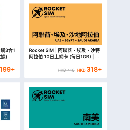
Rocket SIM | 阿聯酋、埃及、沙特
據)
阿拉伯 10日上網卡 (每日1GB) | 旅
遊儲值卡 | 數據卡 【永安門市取貨/
199
+
318
+
本地平郵寄出】
HKD
418
HKD