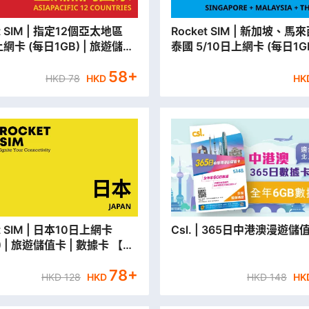
 指定12個亞太地區
Rocket SIM | 新加坡、馬來西亞、
上網卡 (每日1GB) | 旅遊儲值
泰國 5/10日上網卡 (每日1GB
 數據卡【永安門市取貨/本地平
遊儲值卡 | 數據卡 【永安門
58
+
】
本地平郵寄出】
HKD
78
HKD
HK
 日本10日上網卡
Csl. | 365日中港澳漫遊儲
B) | 旅遊儲值卡 | 數據卡 【永
取貨/本地平郵寄出】
78
+
HKD
128
HKD
HKD
148
HK