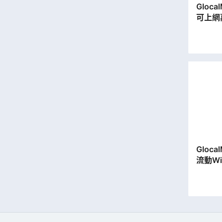
Gloca
可上網
動數據
Gloca
流動Wi
據)