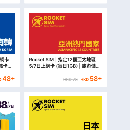
Rocket SIM | 指定12個亞太地區
數據卡
5/7日上網卡 (每日1GB) | 旅遊儲值
出】
卡 | 數據卡【永安門市取貨/本地平
48
+
58
+
郵寄出】
D
HKD
78
HKD