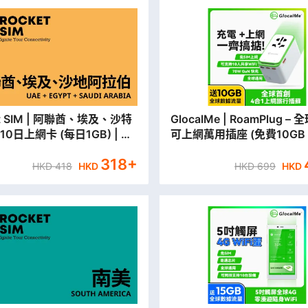
 阿聯酋、埃及、沙特
GlocalMe | RoamPlug –
10日上網卡 (每日1GB) | 旅
可上網萬用插座 (免費10GB
卡 | 數據卡 【永安門市取貨/
動數據)
318
+
郵寄出】
HKD
418
HKD
HKD
699
HKD