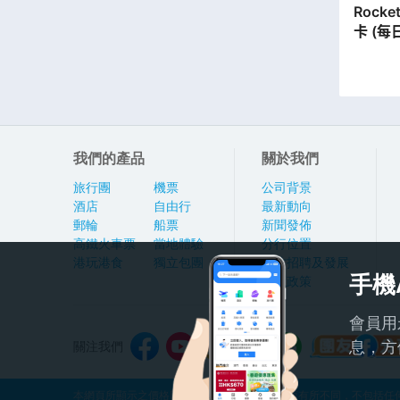
Rocket SIM | 
卡 (每
【永安
我們的產品
關於我們
旅行團
機票
公司背景
酒店
自由行
最新動向
郵輪
船票
新聞發佈
高鐵火車票
當地體驗
分行位置
港玩港食
獨立包團
人才招聘及發展
手機
私隱政策
會員用
息，方
關注我們
本網頁所顯示之價格因應產品種類及出發日期而有所不同，不包括任何