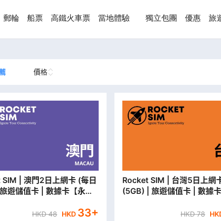
郵輪
船票
高鐵火車票
當地體驗
獨立包團
優惠
旅
薦
價格
澳門2日上網卡 (每日
Rocket SIM | 台灣5日上網卡
 | 旅遊儲值卡 | 數據卡【永安
(5GB) | 旅遊儲值卡 | 數據
貨/本地平郵寄出】
安門市取貨/本地平郵寄出】
33
+
HKD
48
HKD
HKD
78
HK