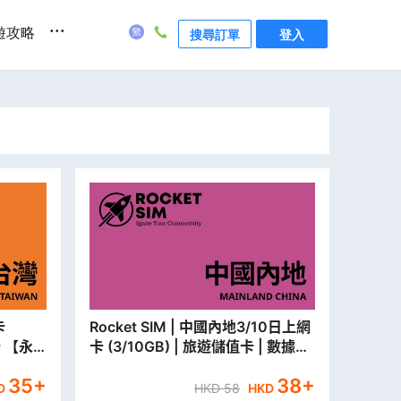
...
遊攻略
搜尋訂單
登入
Rocket SIM | 中國內地3/10日上網
卡 【永
卡 (3/10GB) | 旅遊儲值卡 | 數據卡
【永安門市取貨/本地平郵寄出】
35
+
38
+
D
HKD
58
HKD