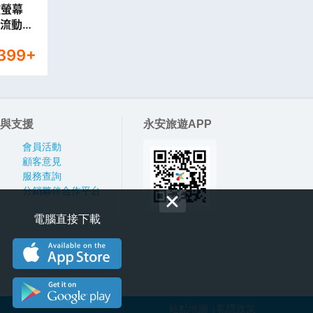
觸控螢幕
全球流動數
,399
+
與支援
永安旅遊APP
會員活動
顧客意見
服務查詢
分銷夥伴合作平台
電腦直接下載
站點地圖
私隱政策
|