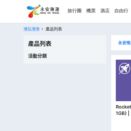
旅行團
機票
酒店
自由行
港玩港食
產品列表
永安推
產品列表
活動分類
Rocket SIM | 
1GB)
分行取