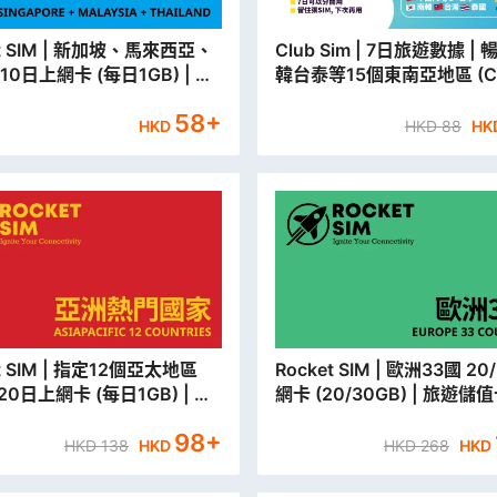
 新加坡、馬來西亞、
Club Sim | 7日旅遊數據 |
/10日上網卡 (每日1GB) | 旅
韓台泰等15個東南亞地區 (Cl
卡 | 數據卡 【永安門市取貨/
Sim新客戶首次登記再送多
58
+
郵寄出】
數據)
HKD
HKD
88
HK
 指定12個亞太地區
Rocket SIM | 歐洲33國 20/30日上
/20日上網卡 (每日1GB) | 旅
網卡 (20/30GB) | 旅遊儲值
卡 | 數據卡【永安門市取貨/
據卡【永安門市取貨/本地平
98
+
郵寄出】
出】
HKD
138
HKD
HKD
268
HKD