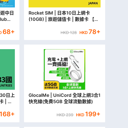
 暢遊中日
Rocket SIM | 日本10日上網卡
ub
(10GB) | 旅遊儲值卡 | 數據卡 【永
2日旅遊
安門市取貨/本地平郵寄出】
68
+
78
+
D
HKD
128
HKD
GlocalMe | UniCord 全球上網3合1
卡 | 數
快充線(免費5GB 全球流動數據)
郵寄
168
+
199
+
HKD
239
HKD