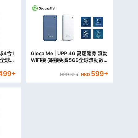
 全球4合1
GlocalMe | UPP 4G 高速隨身 流動
 全球流
WiFi機 (跟機免費5GB全球流動數
據)
499
+
599
+
HKD
629
HKD