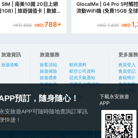
南美10國 20日上網
GlocalMe | G4 Pro 5吋
日1GB) | 旅遊儲值卡 | 數據卡
流動WiFi機 (免費15GB 
門市取貨/本地平郵寄出】
據)
788
+
1
HKD
888
HKD
HKD
1,499
HKD
旅遊資訊
旅遊服務
更多服務
旅遊攻略
旅客須知
航班資料
會員登入
旅遊保險
航空公司資料
會員登記
旅遊禮券
惡劣天氣通知
會籍簡介
旅遊短片
簽證及入境須知
會員有賞
電子印花
精選優惠
APP預訂，隨身隨心！
下載永安旅遊
旅行團報名及責任細則
APP
永安旅遊APP可隨時隨地查詢訂單訊
便快捷！
稅項、燃油附加費、行政費、簽証費、服務費(旅行團適用)及其他應繳費用