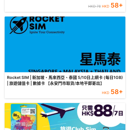
58
+
HKD
78
HKD
Rocket SIM | 新加坡、馬來西亞、泰國 5/10日上網卡 (每日1GB)
| 旅遊儲值卡 | 數據卡 【永安門市取貨/本地平郵寄出】
58
+
HKD