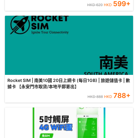
599
+
HKD
629
HKD
Rocket SIM | 南美10國 20日上網卡 (每日1GB) | 旅遊儲值卡 | 數
據卡 【永安門市取貨/本地平郵寄出】
788
+
HKD
888
HKD