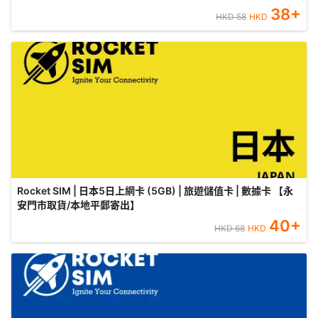
38
+
HKD
58
HKD
Rocket SIM | 日本5日上網卡 (5GB) | 旅遊儲值卡 | 數據卡 【永
安門市取貨/本地平郵寄出】
40
+
HKD
68
HKD