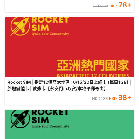
78
+
HKD
128
HKD
Rocket SIM | 指定12個亞太地區 10/15/20日上網卡 (每日1GB) |
旅遊儲值卡 | 數據卡【永安門市取貨/本地平郵寄出】
98
+
HKD
138
HKD