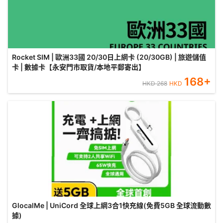
Rocket SIM | 歐洲33國 20/30日上網卡 (20/30GB) | 旅遊儲值
卡 | 數據卡【永安門市取貨/本地平郵寄出】
168
+
HKD
268
HKD
GlocalMe | UniCord 全球上網3合1快充線(免費5GB 全球流動數
據)