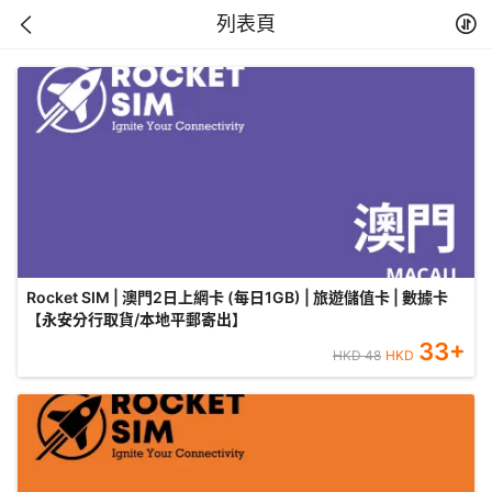
列表頁
Rocket SIM | 澳門2日上網卡 (每日1GB) | 旅遊儲值卡 | 數據卡
【永安分行取貨/本地平郵寄出】
33
+
HKD
48
HKD