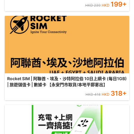
199
+
HKD
239
HKD
Rocket SIM | 阿聯酋、埃及、沙特阿拉伯 10日上網卡 (每日1GB)
| 旅遊儲值卡 | 數據卡 【永安門市取貨/本地平郵寄出】
318
+
HKD
418
HKD