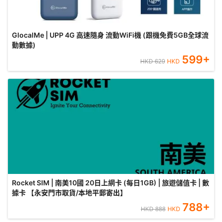
GlocalMe | UPP 4G 高速隨身 流動WiFi機 (跟機免費5GB全球流
動數據)
599
+
HKD
629
HKD
Rocket SIM | 南美10國 20日上網卡 (每日1GB) | 旅遊儲值卡 | 數
據卡 【永安門市取貨/本地平郵寄出】
788
+
HKD
888
HKD