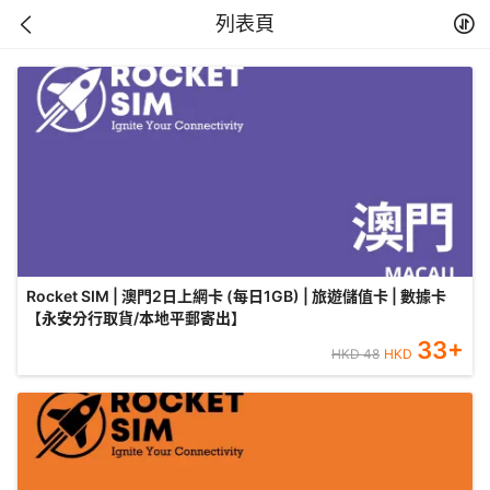
列表頁
Rocket SIM | 澳門2日上網卡 (每日1GB) | 旅遊儲值卡 | 數據卡
【永安分行取貨/本地平郵寄出】
33
+
HKD
48
HKD