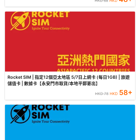
HKD
68
HKD
Rocket SIM | 指定12個亞太地區 5/7日上網卡 (每日1GB) | 旅遊
儲值卡 | 數據卡【永安門市取貨/本地平郵寄出】
58
+
HKD
78
HKD