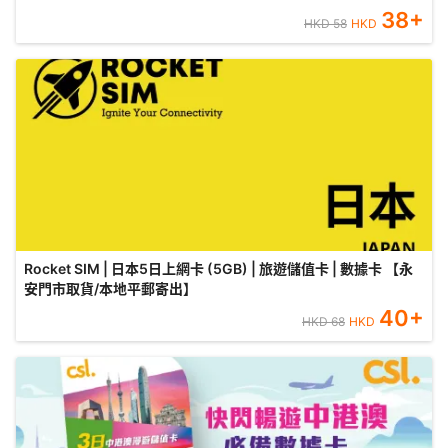
38
+
HKD
58
HKD
Rocket SIM | 日本5日上網卡 (5GB) | 旅遊儲值卡 | 數據卡 【永
安門市取貨/本地平郵寄出】
40
+
HKD
68
HKD