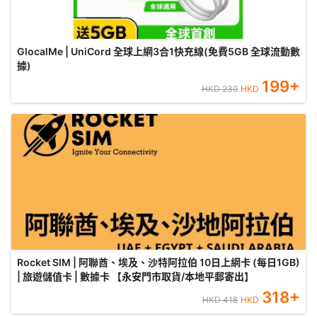
GlocalMe | UniCord 全球上網3合1快充線(免費5GB 全球流動數
據)
199
+
HKD
239
HKD
Rocket SIM | 阿聯酋、埃及、沙特阿拉伯 10日上網卡 (每日1GB)
| 旅遊儲值卡 | 數據卡 【永安門市取貨/本地平郵寄出】
318
+
HKD
418
HKD