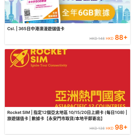
Csl. | 365日中港澳漫遊儲值卡
88
+
HKD
148
HKD
Rocket SIM | 指定12個亞太地區 10/15/20日上網卡 (每日1GB) |
旅遊儲值卡 | 數據卡【永安門市取貨/本地平郵寄出】
98
+
HKD
138
HKD