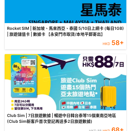
Rocket SIM | 新加坡、馬來西亞、泰國 5/10日上網卡 (每日1GB)
| 旅遊儲值卡 | 數據卡 【永安門市取貨/本地平郵寄出】
58
+
HKD
Club Sim | 7日旅遊數據 | 暢遊中日韓台泰等15個東南亞地區
(Club Sim新客戶首次登記再送多2日旅遊數據)
68
+
HKD
88
HKD