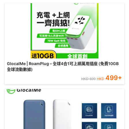
GlocalMe | RoamPlug – 全球4合1可上網萬用插座 (免費10GB
全球流動數據)
499
+
HKD
699
HKD