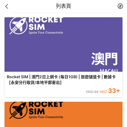
列表頁
Rocket SIM | 澳門2日上網卡 (每日1GB) | 旅遊儲值卡 | 數據卡
【永安分行取貨/本地平郵寄出】
33
+
HKD
48
HKD