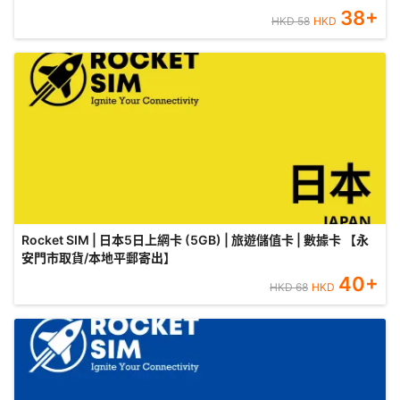
38
+
HKD
58
HKD
Rocket SIM | 日本5日上網卡 (5GB) | 旅遊儲值卡 | 數據卡 【永
安門市取貨/本地平郵寄出】
40
+
HKD
68
HKD