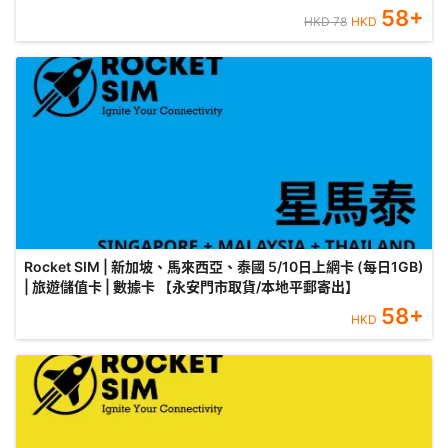
58
+
HKD
78
HKD
Rocket SIM | 新加坡、馬來西亞、泰國 5/10日上網卡 (每日1GB)
| 旅遊儲值卡 | 數據卡 【永安門市取貨/本地平郵寄出】
58
+
HKD