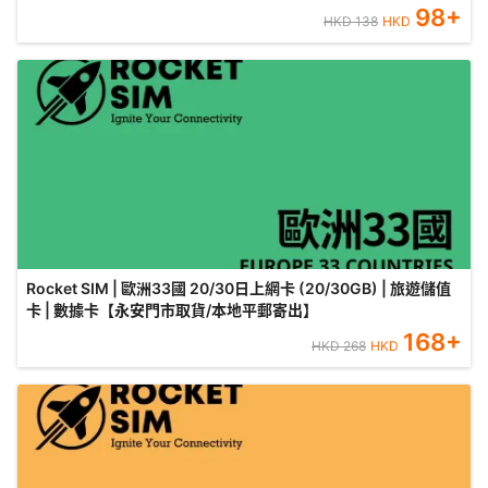
98
+
HKD
138
HKD
Rocket SIM | 歐洲33國 20/30日上網卡 (20/30GB) | 旅遊儲值
卡 | 數據卡【永安門市取貨/本地平郵寄出】
168
+
HKD
268
HKD