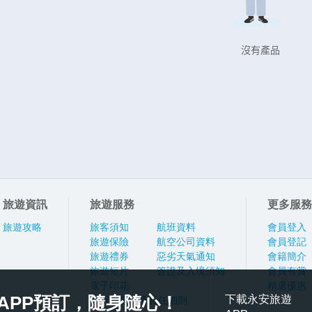
沒有產品
旅遊資訊
旅遊服務
更多服務
旅遊攻略
旅客須知
航班資料
會員登入
旅遊保險
航空公司資料
會員登記
旅遊禮券
惡劣天氣通知
會籍簡介
旅遊短片
簽證及入境須知
會員有賞
電子印花
精選優惠
APP預訂，隨身隨心！
下載永安旅遊
旅行團報名及責任細則