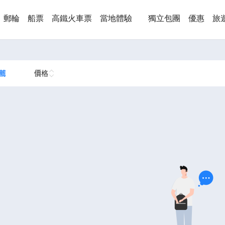
郵輪
船票
高鐵火車票
當地體驗
獨立包團
優惠
旅
薦
價格