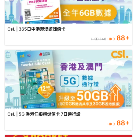
Csl. | 365日中港澳漫遊儲值卡
88
+
HKD
148
HKD
Csl. | 5G 香港任縱橫儲值卡 7日通行證
88
+
HKD