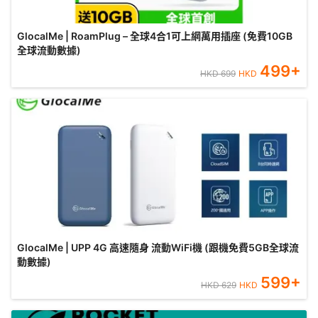
GlocalMe | RoamPlug – 全球4合1可上網萬用插座 (免費10GB
全球流動數據)
499
+
HKD
699
HKD
GlocalMe | UPP 4G 高速隨身 流動WiFi機 (跟機免費5GB全球流
動數據)
599
+
HKD
629
HKD