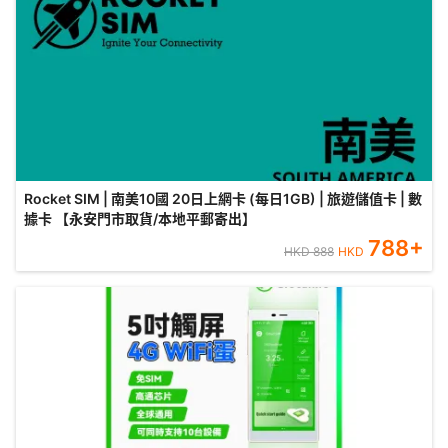
Rocket SIM | 南美10國 20日上網卡 (每日1GB) | 旅遊儲值卡 | 數
據卡 【永安門市取貨/本地平郵寄出】
788
+
HKD
888
HKD