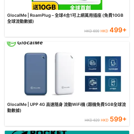
GlocalMe | RoamPlug – 全球4合1可上網萬用插座 (免費10GB
全球流動數據)
499
+
HKD
699
HKD
GlocalMe | UPP 4G 高速隨身 流動WiFi機 (跟機免費5GB全球流
動數據)
599
+
HKD
629
HKD