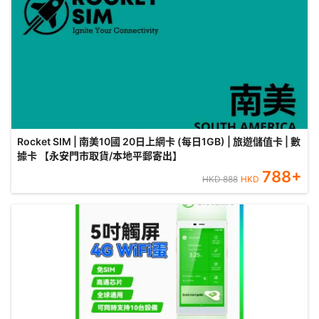
Rocket SIM | 南美10國 20日上網卡 (每日1GB) | 旅遊儲值卡 | 數
據卡 【永安門市取貨/本地平郵寄出】
788
+
HKD
888
HKD