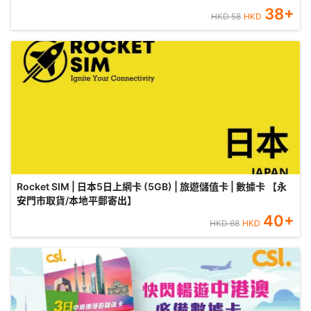
38
+
HKD
58
HKD
Rocket SIM | 日本5日上網卡 (5GB) | 旅遊儲值卡 | 數據卡 【永
安門市取貨/本地平郵寄出】
40
+
HKD
68
HKD