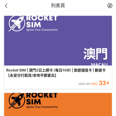
列表頁
Rocket SIM | 澳門2日上網卡 (每日1GB) | 旅遊儲值卡 | 數據卡
【永安分行取貨/本地平郵寄出】
33
+
HKD
48
HKD