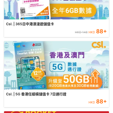
Csl. | 365日中港澳漫遊儲值卡
88
+
HKD
148
HKD
Csl. | 5G 香港任縱橫儲值卡 7日通行證
88
+
HKD