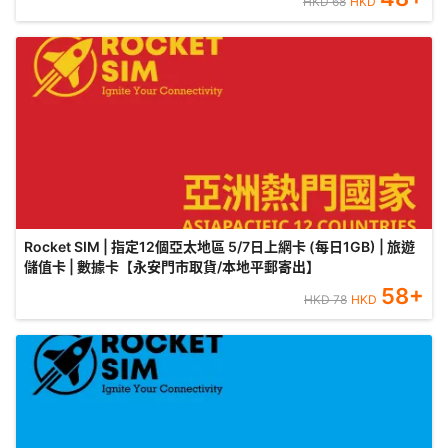
HKD
68
HKD
Rocket SIM | 指定12個亞太地區 5/7日上網卡 (每日1GB) | 旅遊
儲值卡 | 數據卡【永安門市取貨/本地平郵寄出】
58
+
HKD
78
HKD