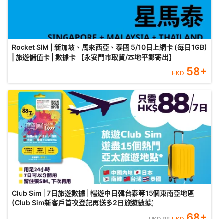
Rocket SIM | 新加坡、馬來西亞、泰國 5/10日上網卡 (每日1GB)
| 旅遊儲值卡 | 數據卡 【永安門市取貨/本地平郵寄出】
58
+
HKD
Club Sim | 7日旅遊數據 | 暢遊中日韓台泰等15個東南亞地區
(Club Sim新客戶首次登記再送多2日旅遊數據)
68
+
HKD
88
HKD