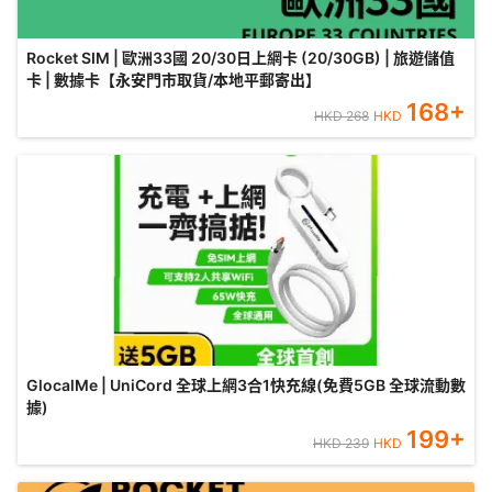
Rocket SIM | 歐洲33國 20/30日上網卡 (20/30GB) | 旅遊儲值
卡 | 數據卡【永安門市取貨/本地平郵寄出】
168
+
HKD
268
HKD
GlocalMe | UniCord 全球上網3合1快充線(免費5GB 全球流動數
據)
199
+
HKD
239
HKD