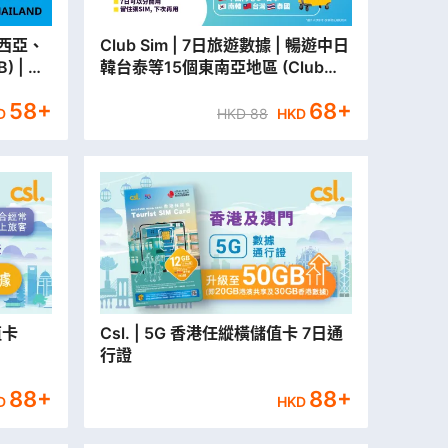
Club Sim | 7日旅遊數據 | 暢遊中日
) | 旅
韓台泰等15個東南亞地區 (Club
市取貨/
Sim新客戶首次登記再送多2日旅遊
58
+
68
+
數據)
D
HKD
88
HKD
值卡
Csl. | 5G 香港任縱橫儲值卡 7日通
行證
88
+
88
+
D
HKD