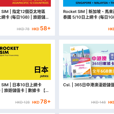
 指定12個亞太地區
Rocket SIM | 新加坡、馬來西亞、
上網卡 (每日1GB) | 旅遊儲值
泰國 5/10日上網卡 (每日1GB
 數據卡【永安門市取貨/本地平
遊儲值卡 | 數據卡 【永安門
58
+
】
本地平郵寄出】
HKD
78
HKD
HK
 日本10日上網卡
Csl. | 365日中港澳漫遊儲
B) | 旅遊儲值卡 | 數據卡 【永
取貨/本地平郵寄出】
78
+
HKD
128
HKD
HKD
148
HK