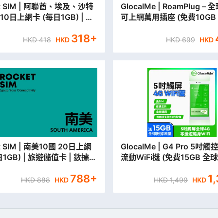
 阿聯酋、埃及、沙特
GlocalMe | RoamPlug –
10日上網卡 (每日1GB) | 旅
可上網萬用插座 (免費10GB
卡 | 數據卡 【永安門市取貨/
動數據)
318
+
郵寄出】
HKD
418
HKD
HKD
699
HKD
南美10國 20日上網
GlocalMe | G4 Pro 5吋
日1GB) | 旅遊儲值卡 | 數據卡
流動WiFi機 (免費15GB 
門市取貨/本地平郵寄出】
據)
788
+
1
HKD
888
HKD
HKD
1,499
HKD