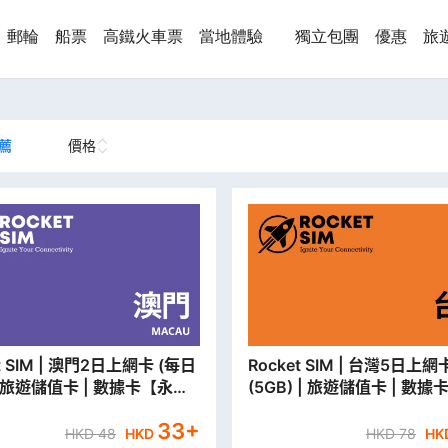
郵輪
船票
高鐵火車票
當地體驗
獨立包團
優惠
旅
薦
價格
澳門2日上網卡 (每日
Rocket SIM | 台灣5日上網卡
 | 旅遊儲值卡 | 數據卡【永安
(5GB) | 旅遊儲值卡 | 數據
貨/本地平郵寄出】
安門市取貨/本地平郵寄出】
33
+
HKD
48
HKD
HKD
78
HK