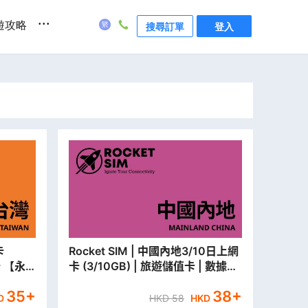
...
遊攻略
搜尋訂單
登入
Rocket SIM | 中國內地3/10日上網
卡 【永
卡 (3/10GB) | 旅遊儲值卡 | 數據卡
【永安門市取貨/本地平郵寄出】
35
+
38
+
D
HKD
58
HKD