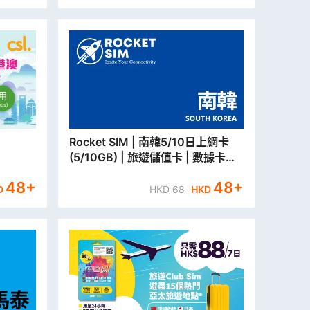
Rocket SIM | 南韓5/10日上網卡
(5/10GB) | 旅遊儲值卡 | 數據卡
【永安門市取貨/本地平郵寄出】
48
+
48
+
D
HKD
68
HKD