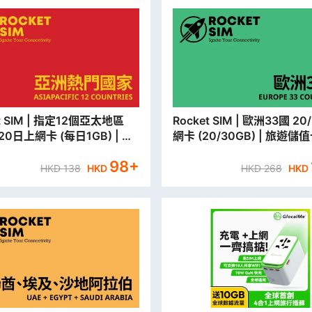
 指定12個亞太地區
Rocket SIM | 歐洲33國 20/30日上
/20日上網卡 (每日1GB) | 旅
網卡 (20/30GB) | 旅遊儲值
卡 | 數據卡【永安門市取貨/
據卡【永安門市取貨/本地平
98
+
郵寄出】
出】
HKD
138
HKD
HKD
268
HKD