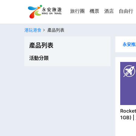
旅行團
機票
酒店
自由行
港玩港食
產品列表
永安推
產品列表
活動分類
Rocket SIM | 
1GB)
分行取