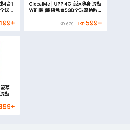
 全球4合1
GlocalMe | UPP 4G 高速隨身 流動
 全球流
WiFi機 (跟機免費5GB全球流動數
據)
499
+
599
+
HKD
629
HKD
觸控螢幕
全球流動數
,399
+