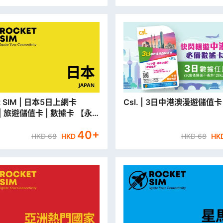
| 日本5日上網卡
Csl. | 3日中港澳漫遊儲值卡
) | 旅遊儲值卡 | 數據卡 【永
取貨/本地平郵寄出】
40
+
HKD
68
HKD
HKD
68
HK