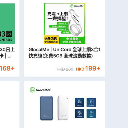
GlocalMe | UniCord 全球上網3合1
卡 | 數
快充線(免費5GB 全球流動數據)
郵寄
168
+
199
+
HKD
239
HKD