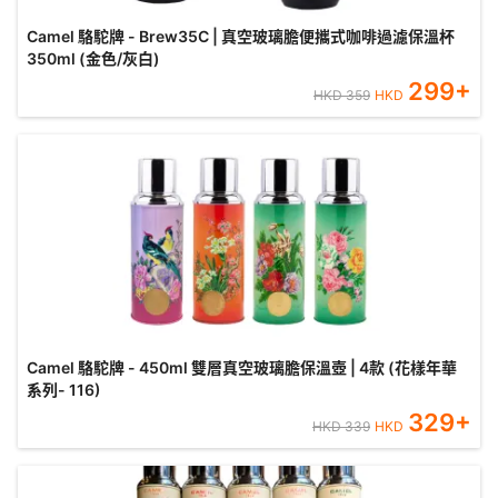
Camel 駱駝牌 - Brew35C | 真空玻璃膽便攜式咖啡過濾保溫杯
350ml (金色/灰白)
299
+
HKD
359
HKD
Camel 駱駝牌 - 450ml 雙層真空玻璃膽保溫壺 | 4款 (花樣年華
系列- 116)
329
+
HKD
339
HKD