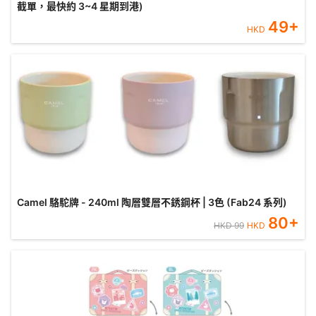
截單，最快約 3~4 星期到港)
49
+
HKD
Camel 駱駝牌 - 240ml 陶層雙層不銹鋼杯 | 3色 (Fab24 系列)
80
+
HKD
99
HKD