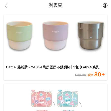
列表頁
Camel 駱駝牌 - 240ml 陶層雙層不銹鋼杯 | 3色 (Fab24 系列)
80
+
HKD
99
HKD