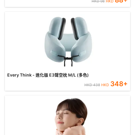
88
+
HKD
98
HKD
Every Think - 進化版 E3聲空枕 M/L (多色)
348
+
HKD
438
HKD