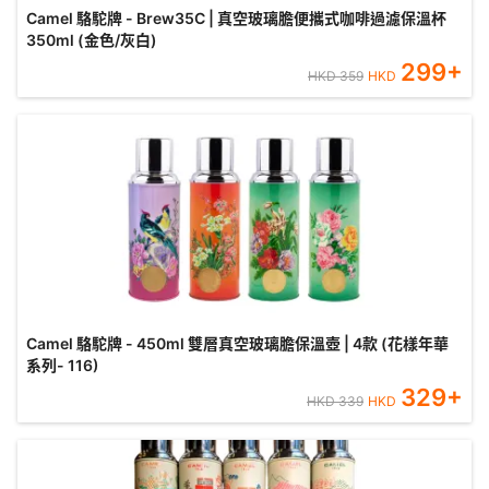
Camel 駱駝牌 - Brew35C | 真空玻璃膽便攜式咖啡過濾保溫杯
350ml (金色/灰白)
299
+
HKD
359
HKD
Camel 駱駝牌 - 450ml 雙層真空玻璃膽保溫壺 | 4款 (花樣年華
系列- 116)
329
+
HKD
339
HKD