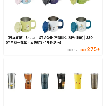
【日本直送】Skater - STMG4N 不鏽鋼保溫杯(連蓋) | 330ml
(逢星期一截單，最快約3~4星期到港)
275
+
HKD
325
HKD