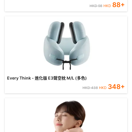
88
+
HKD
98
HKD
Every Think - 進化版 E3聲空枕 M/L (多色)
348
+
HKD
438
HKD