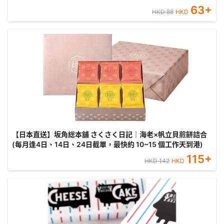
63
+
HKD
88
HKD
【日本直送】坂角総本舖 さくさく日記｜海老×帆立貝煎餅詰合
(每月逢4日、14日、24日截單，最快約 10~15 個工作天到港)
115
+
HKD
142
HKD