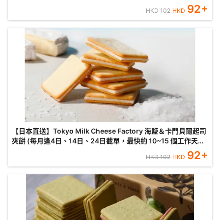
港)
92
+
HKD
102
HKD
【日本直送】Tokyo Milk Cheese Factory 海鹽＆卡門貝爾起司
夾餅 (每月逢4日、14日、24日截單，最快約 10~15 個工作天到
港)
92
+
HKD
102
HKD