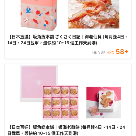
【日本直送】坂角総本舖 さくさく日記｜海老仙貝 (每月逢4日、
14日、24日截單，最快約 10~15 個工作天到港)
58
+
HKD
85
HKD
【日本直送】坂角総本舖｜姫海老煎餅 (每月逢4日、14日、24
日截單，最快約 10~15 個工作天到港)