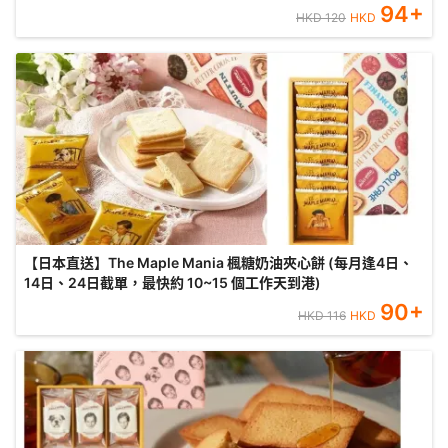
94
+
HKD
120
HKD
【日本直送】The Maple Mania 楓糖奶油夾心餅 (每月逢4日、
14日、24日截單，最快約 10~15 個工作天到港)
90
+
HKD
116
HKD