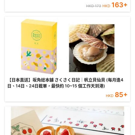
163
+
HKD
173
HKD
【日本直送】坂角総本舖 さくさく日記｜帆立貝仙貝 (每月逢4
日、14日、24日截單，最快約 10~15 個工作天到港)
85
+
HKD