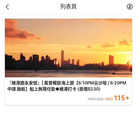
列表頁
『維港遊永安號』| 黃昏暢飲海上遊【6:10PM尖沙咀 / 6:20PM
中環 啟航】船上無限任飲●維港打卡 (原價$230)
115
+
HKD
230
HKD